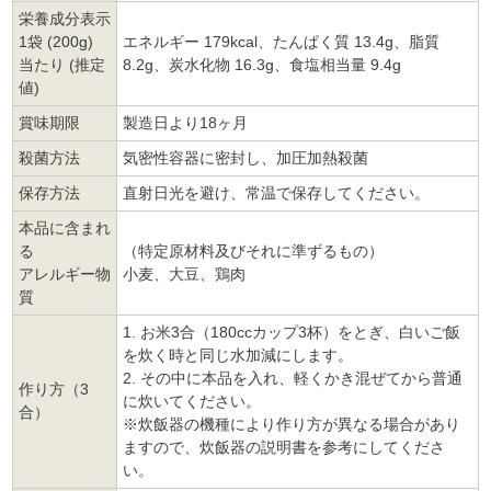
栄養成分表示
1袋 (200g)
エネルギー 179kcal、たんぱく質 13.4g、脂質
当たり (推定
8.2g、炭水化物 16.3g、食塩相当量 9.4g
値)
賞味期限
製造日より18ヶ月
殺菌方法
気密性容器に密封し、加圧加熱殺菌
保存方法
直射日光を避け、常温で保存してください。
本品に含まれ
る
（特定原材料及びそれに準ずるもの）
アレルギー物
小麦、大豆、鶏肉
質
1. お米3合（180ccカップ3杯）をとぎ、白いご飯
を炊く時と同じ水加減にします。
2. その中に本品を入れ、軽くかき混ぜてから普通
作り方（3
に炊いてください。
合）
※炊飯器の機種により作り方が異なる場合があり
ますので、炊飯器の説明書を参考にしてくださ
い。