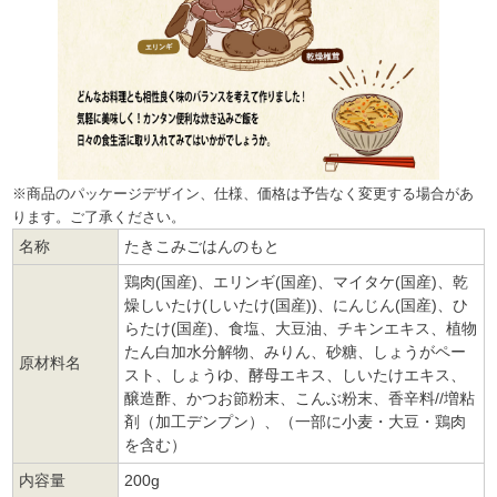
※商品のパッケージデザイン、仕様、価格は予告なく変更する場合があ
ります。ご了承ください。
名称
たきこみごはんのもと
鶏肉(国産)、エリンギ(国産)、マイタケ(国産)、乾
燥しいたけ(しいたけ(国産))、にんじん(国産)、ひ
らたけ(国産)、食塩、大豆油、チキンエキス、植物
たん白加水分解物、みりん、砂糖、しょうがペー
原材料名
スト、しょうゆ、酵母エキス、しいたけエキス、
醸造酢、かつお節粉末、こんぶ粉末、香辛料//増粘
剤（加工デンプン）、（一部に小麦・大豆・鶏肉
を含む）
内容量
200g