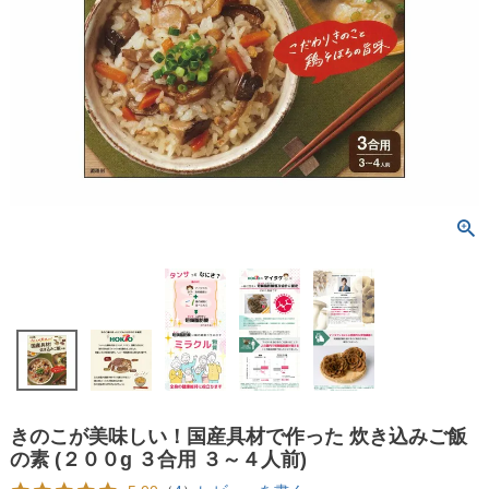
きのこが美味しい！国産具材で作った 炊き込みご飯
の素 (２００g ３合用 ３～４人前)