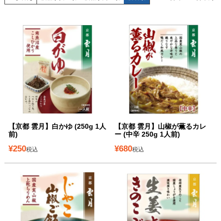
【京都 雲月】白かゆ (250g 1人
【京都 雲月】山椒が薫るカレ
前)
ー (中辛 250g 1人前)
¥
250
¥
680
税込
税込