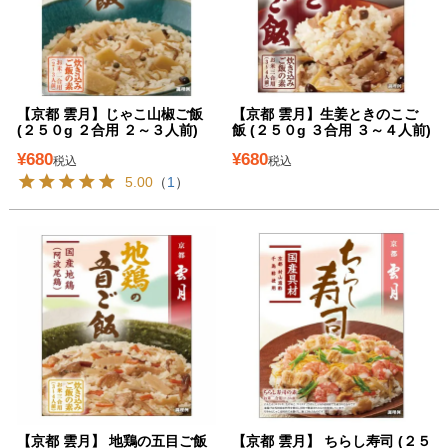
【京都 雲月】じゃこ山椒ご飯
【京都 雲月】生姜ときのこご
(２５０g ２合用 ２～３人前)
飯 (２５０g ３合用 ３～４人前)
¥
680
¥
680
税込
税込
5.00
（
1
）
【京都 雲月】 地鶏の五目ご飯
【京都 雲月】 ちらし寿司 (２５