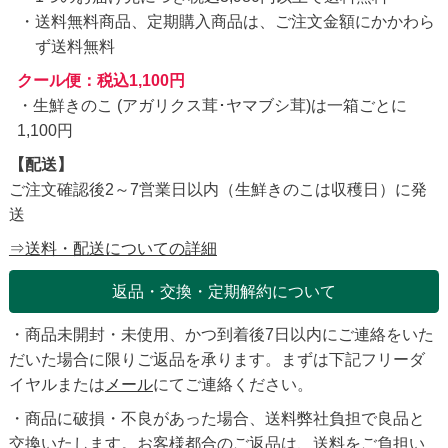
送料無料商品、定期購入商品は、ご注文金額にかかわら
ず送料無料
クール便：税込1,100円
・生鮮きのこ (アガリクス茸･ヤマブシ茸)は一箱ごとに
1,100円
【配送】
ご注文確認後2～7営業日以内（生鮮きのこは収穫日）に発
送
⇒送料・配送についての詳細
返品・交換・定期解約について
・商品未開封・未使用、かつ到着後7日以内にご連絡をいた
だいた場合に限りご返品を承ります。まずは下記フリーダ
イヤルまたは
メール
にてご連絡ください。
・商品に破損・不良があった場合、送料弊社負担で良品と
交換いたします。お客様都合のご返品は、送料をご負担い