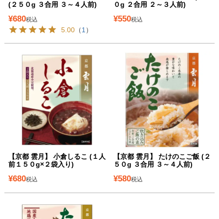
(２５０g ３合用 ３～４人前)
０g ２合用 ２～３人前)
¥
680
¥
550
税込
税込
5.00
（
1
）
【京都 雲月】 小倉しるこ (１人
【京都 雲月】 たけのこご飯 (２
前１５０g×２袋入り)
５０g ３合用 ３～４人前)
¥
680
¥
580
税込
税込