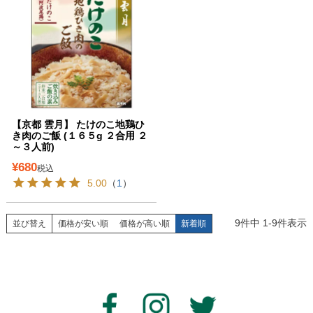
【京都 雲月】 たけのこ地鶏ひ
き肉のご飯 (１６５g ２合用 ２
～３人前)
¥
680
税込
5.00
（
1
）
9
件中
1
-
9
件表示
並び替え
価格が安い順
価格が高い順
新着順