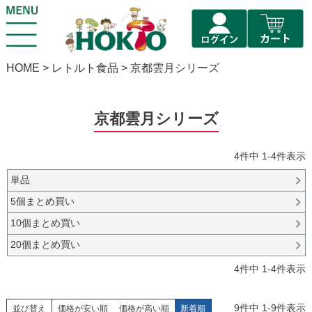
HOME
レトルト食品
京都雲月シリーズ
京都雲月シリーズ
4
件中
1
-
4
件表示
単品
5個まとめ買い
10個まとめ買い
20個まとめ買い
4
件中
1
-
4
件表示
9
件中
1
-
9
件表示
並び替え
価格が安い順
価格が高い順
新着順