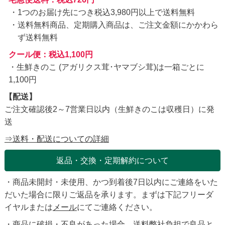
1つのお届け先につき税込3,980円以上で送料無料
送料無料商品、定期購入商品は、ご注文金額にかかわら
ず送料無料
クール便：税込1,100円
・生鮮きのこ (アガリクス茸･ヤマブシ茸)は一箱ごとに
1,100円
【配送】
ご注文確認後2～7営業日以内（生鮮きのこは収穫日）に発
送
⇒送料・配送についての詳細
返品・交換・定期解約について
・商品未開封・未使用、かつ到着後7日以内にご連絡をいた
だいた場合に限りご返品を承ります。まずは下記フリーダ
イヤルまたは
メール
にてご連絡ください。
・商品に破損・不良があった場合、送料弊社負担で良品と