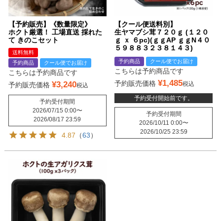
【予約販売】《数量限定》
【クール便送料別】
ホクト厳選！ 工場直送 採れた
生ヤマブシ茸７２０ｇ (１２０
て きのこセット
ｇ ｘ ６pc)(ｇｇAP ｇｇN４０
５９８８３２３８１４３)
送料無料
予約商品
クール便でお届け
予約商品
クール便でお届け
こちらは予約商品です
こちらは予約商品です
¥
1,485
¥
3,240
予約販売価格
税込
予約販売価格
税込
予約受付開始前です。
予約受付期間
2026/07/15 0:00
〜
予約受付期間
2026/08/17 23:59
2026/10/11 0:00
〜
2026/10/25 23:59
4.87
（
63
）