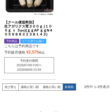
【クール便送料別】
生アガリクス茸３００ｇ (１０
０ｇ ｘ ３pc)(ｇｇAP ｇｇN４
０５９８８３２３８１４３)
予約商品
クール便でお届け
こちらは予約商品です
¥
2,575
予約販売価格
税込
予約受付期間
2026/07/28 0:00
〜
2026/08/09 23:59
3
件中
1
-
3
件表示
並び替え
価格が安い順
価格が高い順
新着順