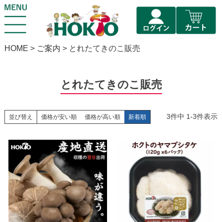
HOME
ご案内
とれたてきのこ販売
とれたてきのこ販売
3
件中
1
-
3
件表示
並び替え
価格が安い順
価格が高い順
新着順