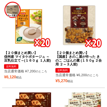
【２０個まとめ買い】
【２０個まとめ買い】
信州産 マイタケポタージュ ～
【国産】きのこ屋が作った き
豆乳仕立て～(１６０ｇ １人前)
のこ ごはんの素 (１５０g ２合
用 ２～３人前)
送料無料
送料無料
当店通常価格
¥
7,200
のところ
当店通常価格
¥
6,200
のところ
¥
6,120
税込
¥
5,270
税込