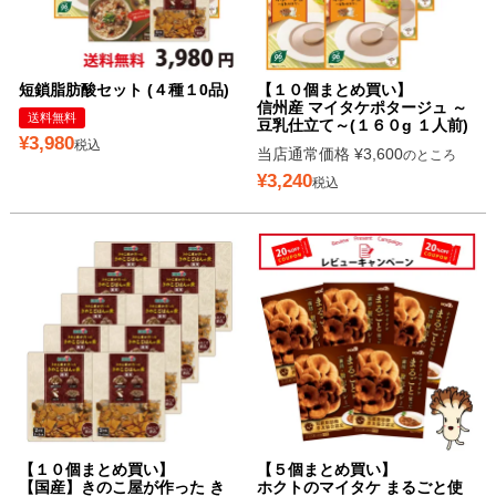
短鎖脂肪酸セット (４種１0品)
【１０個まとめ買い】
信州産 マイタケポタージュ ～
送料無料
豆乳仕立て～(１６０g １人前)
¥
3,980
税込
当店通常価格
¥
3,600
のところ
¥
3,240
税込
【１０個まとめ買い】
【５個まとめ買い】
【国産】きのこ屋が作った き
ホクトのマイタケ まるごと使