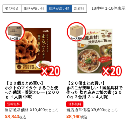
18
件中
1
-
18
件表示
並び替え
価格が安い順
価格が高い順
新着順
【２０個まとめ買い】
【２０個まとめ買い】
ホクトのマイタケ まるごと使
きのこが美味しい！国産具材で
った菌活・贅沢カレー (２００
作った 炊き込みご飯の素 (２０
ｇ １人前 中辛)
０g ３合用 ３～４人前)
送料無料
送料無料
当店通常価格
¥
10,400
当店通常価格
¥
9,600
のところ
のところ
¥
8,840
¥
8,160
税込
税込