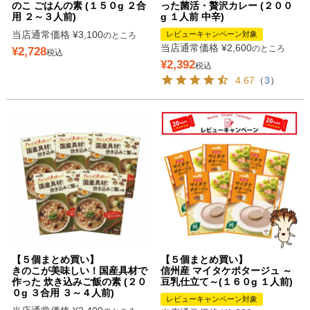
のこ ごはんの素 (１５０g ２合
った菌活・贅沢カレー (２００
用 ２～３人前)
g １人前 中辛)
当店通常価格
¥
3,100
レビューキャンペーン対象
のところ
当店通常価格
¥
2,600
のところ
¥
2,728
税込
¥
2,392
税込
4.67
（
3
）
【５個まとめ買い】
【５個まとめ買い】
きのこが美味しい！国産具材で
信州産 マイタケポタージュ ～
作った 炊き込みご飯の素 (２０
豆乳仕立て～(１６０g １人前)
０g ３合用 ３～４人前)
レビューキャンペーン対象