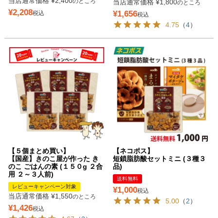
当店通常価格
¥
2,400
のところ
当店通常価格
¥
1,800
のところ
¥
2,208
¥
1,656
税込
税込
4.75
（
4
）
【５個まとめ買い】
【ネコポス】
【国産】きのこ屋が作った き
短鎖脂肪酸セットミニ (３種３
のこ ごはんの素 (１５０g ２合
品)
用 ２～３人前)
送料無料
レビューキャンペーン対象
¥
1,000
税込
当店通常価格
¥
1,550
のところ
5.00
（
2
）
¥
1,426
税込