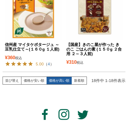
信州産 マイタケポタージュ ～
【国産】きのこ屋が作った き
豆乳仕立て～(１６０g １人前)
のこ ごはんの素 (１５０g ２合
用 ２～３人前)
¥
360
税込
¥
310
税込
5.00
（
4
）
18
件中
1
-
18
件表示
並び替え
価格が安い順
価格が高い順
新着順