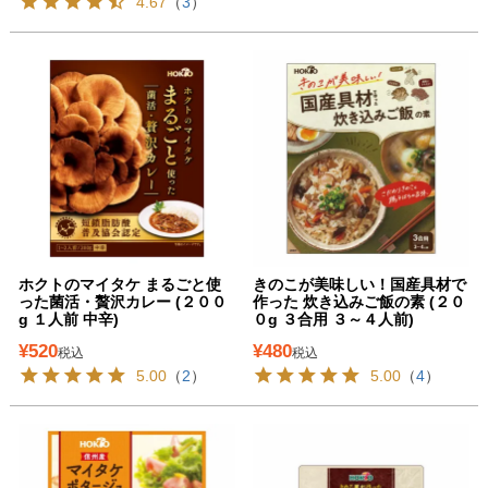
4.67
（
3
）
ホクトのマイタケ まるごと使
きのこが美味しい！国産具材で
った菌活・贅沢カレー (２００
作った 炊き込みご飯の素 (２０
g １人前 中辛)
０g ３合用 ３～４人前)
¥
520
¥
480
税込
税込
5.00
（
2
）
5.00
（
4
）