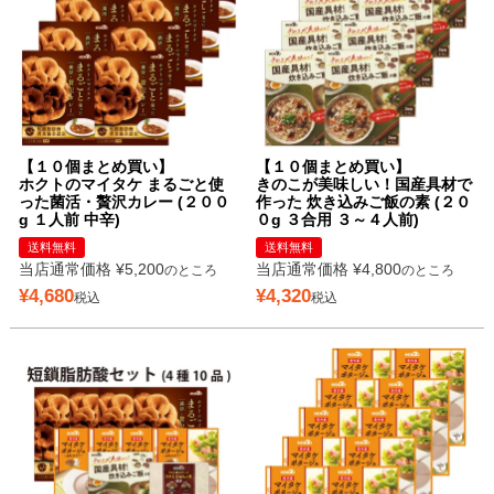
【１０個まとめ買い】
【１０個まとめ買い】
ホクトのマイタケ まるごと使
きのこが美味しい！国産具材で
った菌活・贅沢カレー (２００
作った 炊き込みご飯の素 (２０
g １人前 中辛)
０g ３合用 ３～４人前)
送料無料
送料無料
当店通常価格
¥
5,200
当店通常価格
¥
4,800
のところ
のところ
¥
4,680
¥
4,320
税込
税込