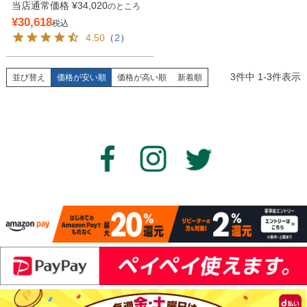
当店通常価格
¥
34,020
のところ
¥
30,618
税込
4.50
（
2
）
3
件中
1
-
3
件表示
並び替え
価格が安い順
価格が高い順
新着順