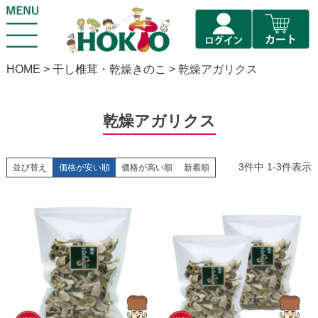
HOME
干し椎茸・乾燥きのこ
乾燥アガリクス
乾燥アガリクス
3
件中
1
-
3
件表示
並び替え
価格が安い順
価格が高い順
新着順