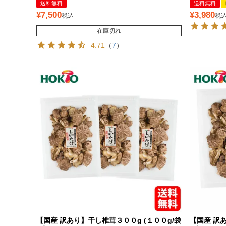
送料無料
送料無料
¥
7,500
¥
3,980
税込
税
在庫切れ
4.71
（
7
）
【国産 訳あり】干し椎茸３００g (１００g/袋
【国産 訳あ