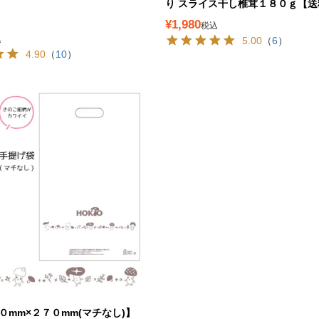
り スライス干し椎茸１８０ｇ【送
¥
1,980
税込
込
5.00
（
6
）
4.90
（
10
）
m×２７０mm(マチなし)】