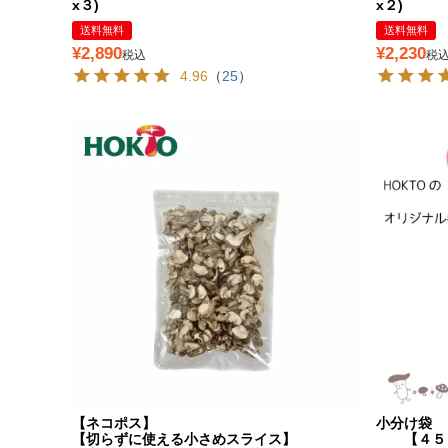
x３)
x２)
送料無料
送料無料
¥
2,890
¥
2,230
税込
税
4.96
（
25
）
【ネコポス】
小分け袋
【切らずに使える小さめスライス】
【４５０m