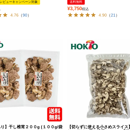
レビューキャンペーン対象
送料無料
¥
3,750
込
税込
4.76
（
90
）
4.90
（
21
）
り】干し椎茸２００g (１００g/袋
【切らずに使える小さめスライス