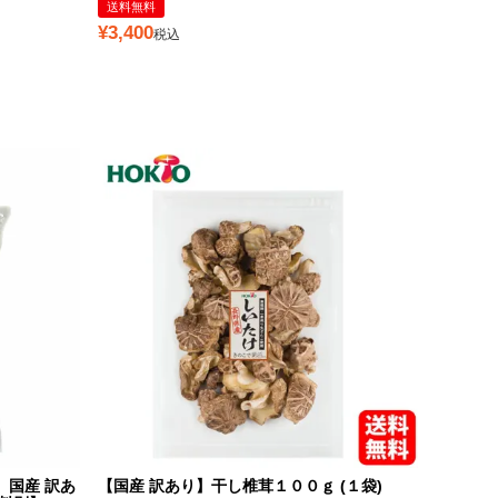
送料無料
¥
3,400
税込
】国産 訳あ
【国産 訳あり】干し椎茸１００ｇ (１袋)