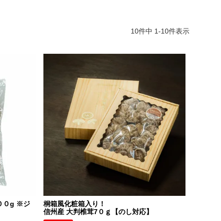
10
件中
1
-
10
件表示
００g ※ジ
桐箱風化粧箱入り！
信州産 大判椎茸7０ｇ【のし対応】