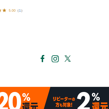
5.00
（
1
）