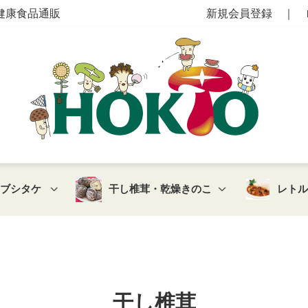
健康食品通販
新規会員登録
｜
マブシタケ
干し椎茸・乾燥きのこ
レト
干し椎茸