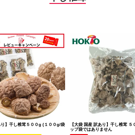
り】干し椎茸５００g (１００g/袋
【大袋 国産 訳あり】干し椎茸 ５
ップ袋ではありません