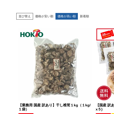
並び替え
価格が安い順
価格が高い順
新着順
【業務用 国産 訳あり】干し椎茸１kg（１kg/
【国産 訳あ
１袋）
x５)