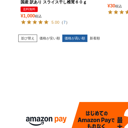
国産 訳あり スライス干し椎茸６０ｇ
¥
30
税込
送料無料
¥
1,000
税込
5.00
（
7
）
並び替え
価格が安い順
価格が高い順
新着順