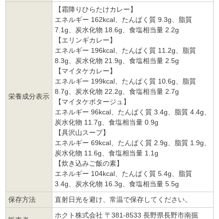
【霜降りひらたけカレー】
エネルギー 162kcal、たんぱく質 9.3g、脂質
7.1g、炭水化物 18.6g、食塩相当量 2.2g
【エリンギカレー】
エネルギー 196kcal、たんぱく質 11.2g、脂質
8.3g、炭水化物 21.9g、食塩相当量 2.5g
【マイタケカレー】
エネルギー 199kcal、たんぱく質 10.6g、脂質
8.7g、炭水化物 22.2g、食塩相当量 2.7g
栄養成分表示
【マイタケポタージュ】
エネルギー 96kcal、たんぱく質 3.4g、脂質 4.4g、
炭水化物 11.7g、食塩相当量 0.9g
【具沢山スープ】
エネルギー 69kcal、たんぱく質 2.9g、脂質 1.9g、
炭水化物 11.6g、食塩相当量 1.1g
【炊き込みご飯の素】
エネルギー 104kcal、たんぱく質 5.4g、脂質
3.4g、炭水化物 16.3g、食塩相当量 5.5g
保存方法
直射日光を避け、常温で保存してください。
ホクト株式会社 〒381-8533 長野県長野市南掘