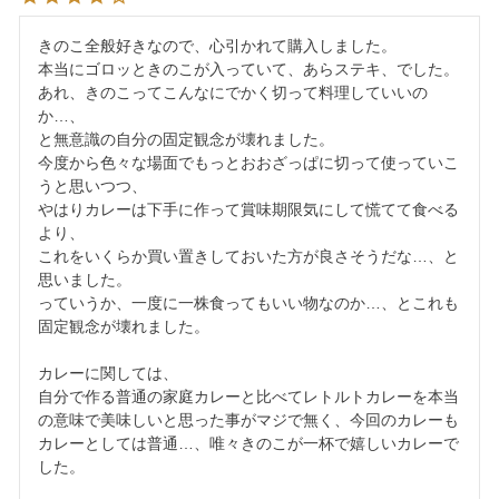
きのこ全般好きなので、心引かれて購入しました。

本当にゴロッときのこが入っていて、あらステキ、でした。

あれ、きのこってこんなにでかく切って料理していいの
か…、

と無意識の自分の固定観念が壊れました。

今度から色々な場面でもっとおおざっぱに切って使っていこ
うと思いつつ、

やはりカレーは下手に作って賞味期限気にして慌てて食べる
より、

これをいくらか買い置きしておいた方が良さそうだな…、と
思いました。

っていうか、一度に一株食ってもいい物なのか…、とこれも
固定観念が壊れました。

カレーに関しては、

自分で作る普通の家庭カレーと比べてレトルトカレーを本当
の意味で美味しいと思った事がマジで無く、今回のカレーも
カレーとしては普通…、唯々きのこが一杯で嬉しいカレーで
した。
