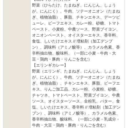
野菜（ひらたけ、たまねぎ、にんじん、しょう
が、にんにく）、牛肉、ソテーオニオン（たまね
ぎ、植物油脂）、豚脂、チキンエキス、デーツピ
ューレ、ビーフエキス、カレー粉、砂糖、トマト
ペースト、小麦粉、中農ソース、野菜ブイヨン、
オニオンペースト、オイスターエキス、香辛料、
食塩、しいたけエキス // 増粘剤（加工デンプ
ン）、調味料（アミノ酸等）、カラメル色素、香
辛料抽出物、酸味料、（一部に小麦・牛肉・大
豆・鶏肉・豚肉・りんごを含む）
【エリンギカレー】
野菜（エリンギ、たまねぎ、にんじん、しょう
が、にんにく）、牛肉、ソテーオニオン（たまね
ぎ、植物油脂）、チキンエキス、豚脂、ビーフエ
キス、りんご加工品、カレー粉、小麦粉、砂糖、
チャツネ、トマトペースト、野菜ブイヨン、中農
ソース、オイスターソース、全粉乳、バター、食
塩、しいたけエキス、香辛料 // 増粘剤（加工デン
プン）、調味料（アミノ酸等）、カラメル色素、
香辛料抽出物、酸味料、（一部に小麦・乳成分・
牛肉・大豆・鶏肉・豚肉・りんごを含む）