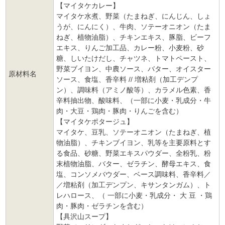
【マイタケカレー】
マイタケ水煮、野菜（たまねぎ、にんじん、しょ
うが、にんにく）、牛肉、ソテーオニオン（たま
ねぎ、植物油脂）、チキンエキス、豚脂、ビーフ
エキス、りんご加工品、カレー粉、小麦粉、砂
糖、しいたけだし、チャツネ、トマトペースト、
野菜ブイヨン、中農ソース、バター、オイスター
原材料名
ソース、食塩、香辛料 // 増粘剤（加工デンプ
ン）、調味料（アミノ酸等）、カラメル色素、香
辛料抽出物、酸味料、（一部に小麦・乳成分・牛
肉・大豆・鶏肉・豚肉・りんごを含む）
【マイタケポタージュ】
マイタケ、豆乳、ソテーオニオン（たまねぎ、植
物油脂）、チキンブイヨン、乳等を主要原料とす
る食品、砂糖、野菜エキスパウダー、全粉乳、粉
末植物油脂、バター、ゼラチン、酵母エキス、食
塩、コンソメバウダー、ベース調味料、香辛料／
／増粘剤（加工デンプン、キサンタンガム）、ト
レハロース、（ 一部に小麦・乳成分・ 大 豆 ・鶏
肉・豚肉・ゼラチンを含む）
【具沢山スープ】