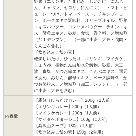
野菜（エリンギ、たまねぎ、しいたけ、にんじ
ん、キャベツ、セロリ、にんにく）、トマト・ピ
ューレーづけ、トマトペースト、チキンブイヨ
ン、ポークエキス調味料、オリーブオイル、野菜
エキスパウダー、コンソメパウダー、チキンエキ
ス、酵母エキス、砂糖、食塩、香辛料／／増粘剤
（加工デンプン）、（一部に小麦・大豆・鶏肉・
りんごを含む）
【炊き込みご飯の素】
乾燥しいたけ、ひらたけ、エリンギ、マイタケ、
しょうゆ、植物たん白加水分解物、砂糖、大豆
油、食塩、かつお節エキス、こんぶエキス、還元
水あめ、みりん、酵母エキス、ベース調味料、か
つお節粉末／／増粘剤（加工デンプン）、（一部
に小麦・大豆を含む）
【霜降りひらたけカレー】200g（1人前）
【エリンギカレー】200g（1人前）
【マイタケカレー】200g（1人前）
内容量
【マイタケポタージュ】160g（1人前）
【具沢山スープ】160g（1人前）
【炊き込みご飯の素】150g（2合用）