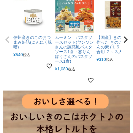
信州産きのこのおつ
ムーミン パスタソ
【国産】きのこ屋
まみ缶詰(にんにく味
ースセット(ヤンソン
作った きのこ ごは
噌)
さんの誘惑風パスタ
んの素 (１５０g ２
ソース1食・怒りん
合用 ２～３人前)
¥
540
税込
ぼうさんのパスタソ
¥
310
税込
ース1食)
¥
1,080
税込