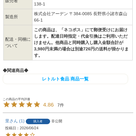
販売者
138-1
株式会社アーデン 〒384-0085 長野県小諸市森山
製造所
66-1
この商品は、「ネコポス」にて郵便受けにお届け
します。配達日時指定・代金引換はご利用いただ
配送・同梱に
けません。他商品と同時購入し購入金額合計が
ついて
3,980円未満の場合は別途726円の送料が掛かりま
す。
◆関連商品◆
レトルト食品 商品一覧
4.86
7
里
1
非公開
購入者
投稿日
2026/06/24