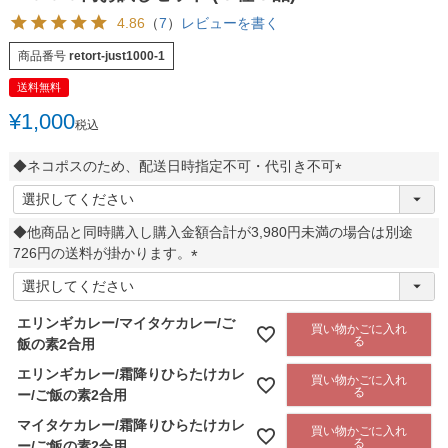
4.86
（
7
）
レビューを書く
商品番号
retort-just1000-1
送料無料
¥
1,000
税込
◆ネコポスのため、配送日時指定不可・代引き不可
(
必
◆他商品と同時購入し購入金額合計が3,980円未満の場合は別途
須
726円の送料が掛かります。
)
(
必
須
エリンギカレー/マイタケカレー/ご
買い物かごに入れ
)
る
飯の素2合用
エリンギカレー/霜降りひらたけカレ
買い物かごに入れ
る
ー/ご飯の素2合用
マイタケカレー/霜降りひらたけカレ
買い物かごに入れ
る
ー/ご飯の素2合用