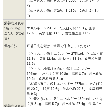
【炊き込みご飯の素3合用】200g（3合用 3～4人
前）
【炊き込みご飯の素2合用】150g（2合用 2～3人
前）
栄養成分表示
1袋 (250g)
エネルギー 275kcal、たんぱく質 11.3g、脂質
当たり（推定
12.4g、炭水化物 33.1g、食塩相当量 11.9g
値）
保存方法
直射日光を避け、常温で保存してください。
【たけのこご飯】エネルギー 275kcal、たんぱく質
11.3g、脂質 12.4g、炭水化物 33.1g、食塩相当量
11.9g
【たけのこ地鶏ひき肉のご飯】エネルギー
191kcal、たんぱく質 10.8g、脂質 8.7g、炭水化物
19.9g、食塩相当量 8.1g
【地鶏の五目ご飯】エネルギー 277kcal、たんぱく
質 20.7g、脂質 10.6g、炭水化物 27.6g、食塩相当
量 9.3g
【生姜ときのこご飯】エネルギー 169kcal、たんぱ
く質 8.1g、脂質 5.7g、炭水化物 27.4g、食塩相当
栄養成分表示