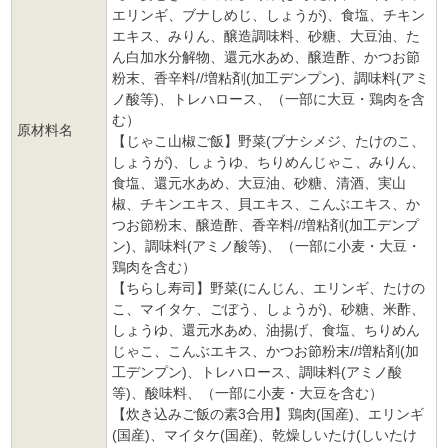
エリンギ、ブナしめじ、しょうが)、食塩、チキン
エキス、みりん、醸造調味料、砂糖、大豆油、た
ん白加水分解物、還元水あめ、醸造酢、かつお節
粉末、香辛料//増粘剤(加工デンプン)、調味料(アミ
ノ酸等)、トレハロース、（一部に大豆・鶏肉を含
む）
原材料名
【じゃこ山椒ご飯】野菜(ブナシメジ、たけのこ、
しょうが)、しょうゆ、ちりめんじゃこ、みりん、
食塩、還元水あめ、大豆油、砂糖、清酒、実山
椒、チキンエキス、貝エキス、こんぶエキス、か
つお節粉末、醸造酢、香辛料//増粘剤(加工デンプ
ン)、調味料(アミノ酸等)、（一部に小麦・大豆・
鶏肉を含む）
【ちらし寿司】野菜(にんじん、エリンギ、たけの
こ、マイタケ、ごぼう、しょうが)、砂糖、米酢、
しょうゆ、還元水あめ、油揚げ、食塩、ちりめん
じゃこ、こんぶエキス、かつお節粉末//増粘剤(加
工デンプン)、トレハロース、調味料(アミノ酸
等)、酸味料、（一部に小麦・大豆を含む）
【炊き込みご飯の素3合用】鶏肉(国産)、エリンギ
(国産)、マイタケ(国産)、乾燥しいたけ(しいたけ