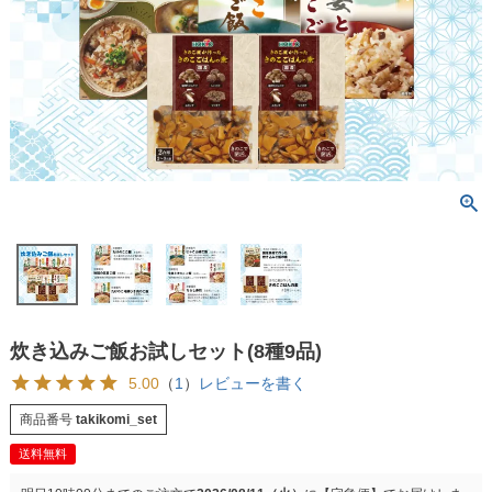
炊き込みご飯お試しセット(8種9品)
5.00
（
1
）
レビューを書く
商品番号
takikomi_set
送料無料