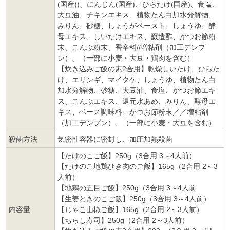
(国産))、にんじん(国産)、ひらたけ(国産)、食塩、
大豆油、チキンエキス、植物たん白加水分解物、
みりん、砂糖、しょうがペースト、しょうゆ、酵
母エキス、しいたけエキス、醸造酢、かつお節粉
末、こんぶ粉末、香辛料//増粘剤（加工デンプ
ン）、（一部に小麦・大豆・鶏肉を含む）
【炊き込みご飯の素2合用】乾燥しいたけ、ひらた
け、エリンギ、マイタケ、しょうゆ、植物たん白
加水分解物、砂糖、大豆油、食塩、かつお節エキ
ス、こんぶエキス、還元水あめ、みりん、酵母エ
キス、ベース調味料、かつお節粉末／／増粘剤
（加工デンプン）、（一部に小麦・大豆を含む）
殺菌方法
気密性容器に密封し、加圧加熱殺菌
【たけのこご飯】250g（3合用 3～4人前）
【たけのこ地鶏ひき肉のご飯】165g（2合用 2～3
人前）
【地鶏の五目ご飯】250g（3合用 3～4人前
【生姜ときのこご飯】250g（3合用 3～4人前）
内容量
【じゃこ山椒ご飯】165g（2合用 2～3人前）
【ちらし寿司】250g（2合用 2～3人前）