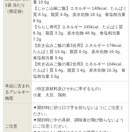
量 10.6g
1袋 当たり
【じゃこ山椒ご飯】エネルギー 148kcal、たんぱく
（推定値）
質 8.1g、脂質 4.9g、炭水化物 18.1g、食塩相当量
8.5g
【ちらし寿司】エネルギー 245kcal、たんぱく質
8.3g、脂質 3.2g、炭水化物 48.9g、食塩相当量
7.2g
【炊き込みご飯の素3合用】エネルギー 179kcal、
たんぱく質 13.4g、脂質 8.2g、炭水化物 16.3g、
食塩相当量 9.4g
【炊き込みご飯の素2合用】エネルギー 104kcal、
たんぱく質 5.4g、脂質 3.4g、炭水化物 16.3g、食
塩相当量 5.5g
本品に含まれ
（特定原材料及びそれに準ずるもの）
るアレルギー
小麦、大豆、鶏肉
物質
▼開封時に切り口で手を切らないようにご注意く
ださい。
▼開封時に中の具材、調味液が飛び散らないよう
ご注意
にご注意ください。