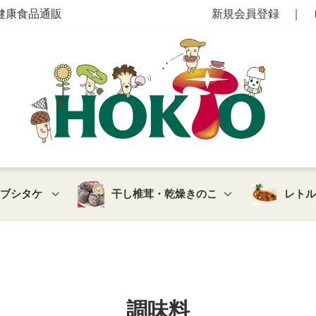
健康食品通販
新規会員登録
｜
マブシタケ
干し椎茸・乾燥きのこ
レト
調味料