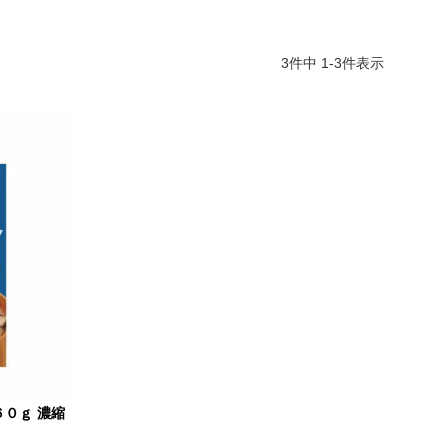
3
件中
1
-
3
件表示
６０ｇ 濃縮