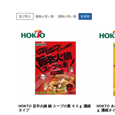
並び替え
価格が安い順
価格が高い順
新着順
HOKTO 旨辛火鍋 鍋 スープの素 ６０ｇ 濃縮
HOKTO 
タイプ
ｇ 濃縮タ