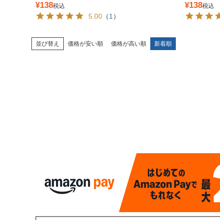
¥
138
¥
138
税込
税込
5.00
（
1
）
並び替え
価格が安い順
価格が高い順
新着順