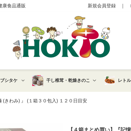
健康食品通販
新規会員登録
｜
マブシタケ
干し椎茸・乾燥きのこ
レト
(きわみ) 』 (１箱３０包入) １２０日目安
【４箱まとめ買い】『記憶の素