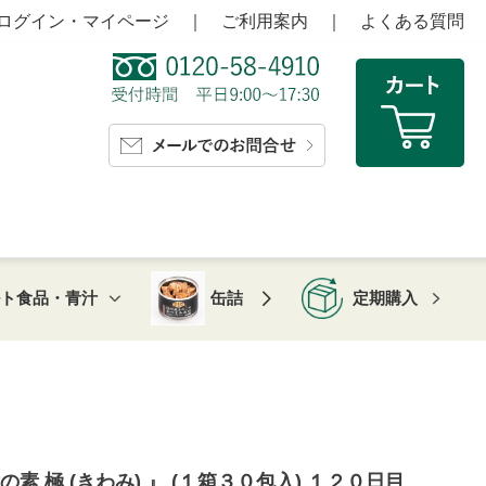
ログイン・マイページ
｜
ご利用案内
｜
よくある質問
ルト食品・青汁
缶詰
定期購入
 極 (きわみ) 』 (１箱３０包入) １２０日目