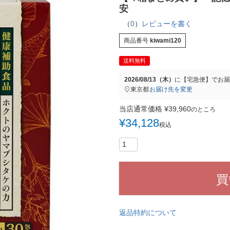
安
（
0
）
レビューを書く
商品番号
kiwami120
送料無料
2026/08/13（木）
に
【宅急便】
でお届
東京都
お届け先を変更
当店通常価格
¥
39,960
のところ
¥
34,128
税込
買
返品特約について