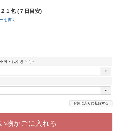
１包 (７日目安)
ーを書く
不可・代引き不可
(
必
須
)
お気に入りに登録する
い物かごに入れる