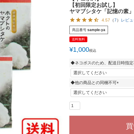
【初回限定お試し】
ヤマブシタケ「記憶の素」２
4.57
（
7
）
レビュ
商品番号
sample-ya
送料無料
¥
1,000
税込
◆ネコポスのため、配送日時指定
◆他の商品との同梱不可
(
必
須
)
買