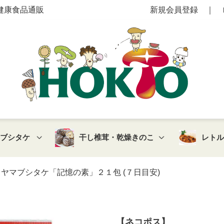
健康食品通販
新規会員登録
｜
マブシタケ
干し椎茸・乾燥きのこ
レト
ヤマブシタケ「記憶の素」２１包 (７日目安)
【ネコポス】