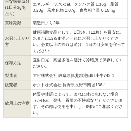
主な栄養成分
エネルギー 9.78kcal、タンパク質 1.16g、脂質
(1日分3gあ
0.23g、炭水化物 1.07g、食塩相当量 0.15mg
たり)
賞味期限
製造日より2年
健康補助食品として、1日3包（12粒）を目安に、
お召し上がり
水またはぬるま湯と一緒にお召し上がりくださ
方
い。必要以上の摂取は避け、1日の目安量を守って
ください。
直射日光、高温多湿を避けて冷暗所で保存してく
保存方法
ださい。
製造者
アピ株式会社 岐阜県揖斐郡池田町小牛743-1
販売者
ホクト株式会社 長野県長野市南堀138-1
体質や体調によって、まれに体に合わない場合
（かゆみ、発疹、胃腸の不快感など）がございま
飲用上の注意
す。その際は使用を中止し、医師にご相談くださ
い。