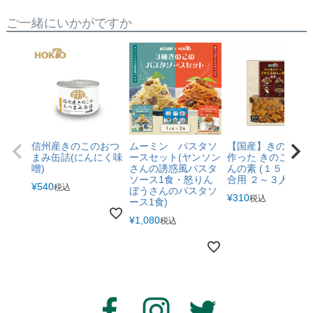
ご一緒にいかがですか
信州産きのこのおつ
ムーミン パスタソ
【国産】きのこ屋
まみ缶詰(にんにく味
ースセット(ヤンソン
作った きのこ ごは
噌)
さんの誘惑風パスタ
んの素 (１５０g ２
ソース1食・怒りん
合用 ２～３人前)
¥
540
税込
ぼうさんのパスタソ
¥
310
税込
ース1食)
¥
1,080
税込