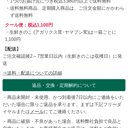
1つのお届け先につき税込3,980円以上で送料無料
送料無料商品、定期購入商品は、ご注文金額にかかわら
ず送料無料
クール便：税込1,100円
・生鮮きのこ (アガリクス茸･ヤマブシ茸)は一箱ごとに
1,100円
【配送】
ご注文確認後2～7営業日以内（生鮮きのこは収穫日）に発
送
⇒送料・配送についての詳細
返品・交換・定期解約について
・商品未開封・未使用、かつ到着後7日以内にご連絡をいた
だいた場合に限りご返品を承ります。まずは下記フリーダ
イヤルまたは
メール
にてご連絡ください。
・商品に破損・不良があった場合、送料弊社負担で良品と