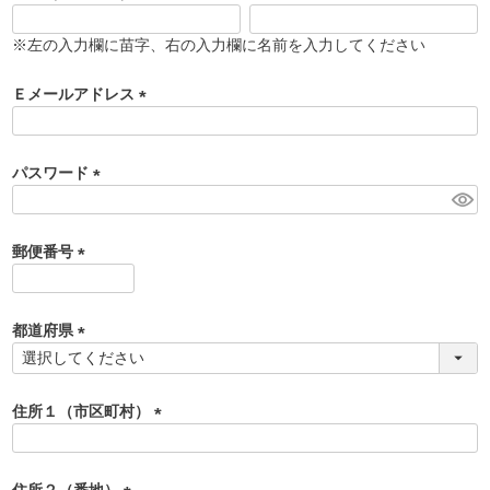
(
必
※左の入力欄に苗字、右の入力欄に名前を入力してください
須
)
Ｅメールアドレス
(
必
須
パスワード
)
(
必
須
郵便番号
)
(
必
須
都道府県
)
(
必
須
住所１（市区町村）
)
(
必
須
住所２（番地）