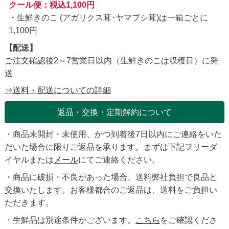
クール便：税込1,100円
・生鮮きのこ (アガリクス茸･ヤマブシ茸)は一箱ごとに
1,100円
【配送】
ご注文確認後2～7営業日以内（生鮮きのこは収穫日）に発
送
⇒送料・配送についての詳細
返品・交換・定期解約について
・商品未開封・未使用、かつ到着後7日以内にご連絡をいた
だいた場合に限りご返品を承ります。まずは下記フリーダ
イヤルまたは
メール
にてご連絡ください。
・商品に破損・不良があった場合、送料弊社負担で良品と
交換いたします。お客様都合のご返品は、送料をご負担い
ただきます。
・生鮮品は別途条件がございます。
こちら
をご確認くださ