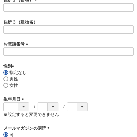
)
(
必
須
住所３（建物名）
)
お電話番号
(
必
須
性別
)
指定なし
(
男性
必
女性
須
)
生年月日
(
必
※設定すると変更できません
須
)
メールマガジンの購読
可
(