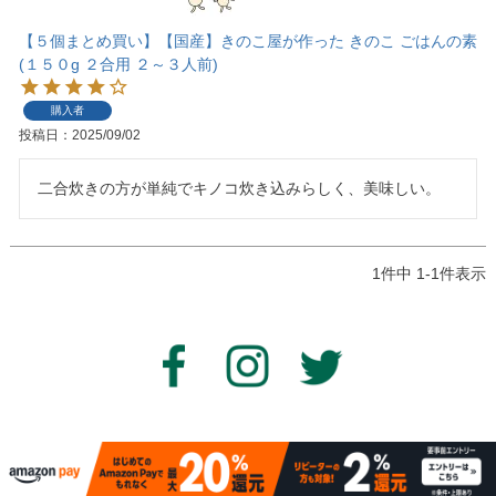
【５個まとめ買い】【国産】きのこ屋が作った きのこ ごはんの素
(１５０g ２合用 ２～３人前)
購入者
投稿日
2025/09/02
二合炊きの方が単純でキノコ炊き込みらしく、美味しい。
1
件中
1
-
1
件表示