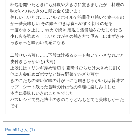
梱包を開いたときにも鮮度や大きさに驚きましたが　料理の
味がいつものきのこ類と全く違います

美しいしいたけ……アルミホイルで箱皿作り焼いて食べるの
が一番美味しい その際石づきは食べやすく切りのせる

一度かさを上にし 弱火で焼き 裏返し酒醤油をひだにかける
少し火を強める　しいたけがその焼き方で厚みしぼまずきゅ
っきゅっと味わい食感になる

二段せいろ蒸し……下段は汁残るシート敷いて小さな丸ごと
皮付きじゃがいも(大可)

上段にはエリンギ厚め輪切り 霜降りひらたけ大きめに割く
他に人参細めゴボウなど好み野菜でかざり蒸す

きのこたちの深い旨味の汁が下にも届きじゃがいもは旨味ア
ップ　シート残った旨味の汁は他の料理に楽しみました

本当に美味しいきのこたちでした

バズレシピで見た博士のきのこうどんもとても美味しかった
です
Pooh91
1