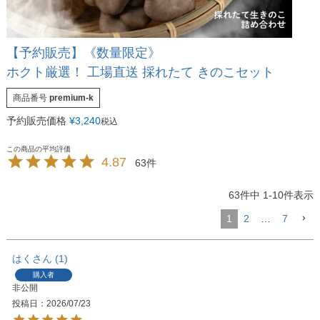
【予約販売】《数量限定》
ホクト厳選！ 工場直送 採れたて きのこセット
商品番号
premium-k
予約販売価格
¥
3,240
税込
4.87
63
63
件中
1
-
10
件表示
1
2
…
7
はく
1
購入者
非公開
投稿日
2026/07/23