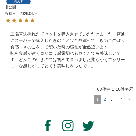
購入者
非公開
投稿日
2026/06/26
工場直送採れたてセットを購入させていただきました　普通
にスーパーで購入したきのことは全然違って　きのこのはり
食感　きのこを手で裂いた時の感覚が全然違います

味も食感が違くコリコリ感歯切れも良くとても美味しいで
す　どんこの生きのこは初めて食べました柔らかくてクリー
ミーな感じがしてとても美味しかったです。
63
件中
1
-
10
件表示
1
2
…
7