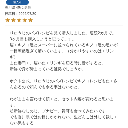
購入者
香川県
40代
男性
投稿日
2026/07/20
りゅうじのバズレシピを見て購入しました。連続2カ月で。

3ヶ月目も購入しようと思ってます。

届くキノコ達とスーパーに並べられているキノコ達の違いが
一目瞭然過ぎて驚いています。（分かりやすいのはエリン
ギ）

また妻曰く、届いたエリンギを切る時に音がすると。

新鮮で身が締まっている証拠でしょうか。

ホクト公式、りゅうじのバズレシピでキノコレシピもたくさ
んあるので頼んでも余る事はないかと。

わがままを言わせて頂くと、セット内容が変わると思いま
す。

超新鮮なしめじ、ブナピー、舞茸も食べてみたいです

でも香川県ではお目にかかれない、生どんこは外して欲しく