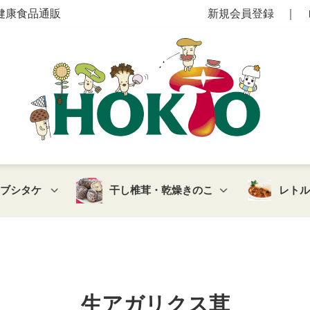
健康食品通販
新規会員登録
｜
マブシタケ
干し椎茸・乾燥きのこ
レト
生アガリクス茸