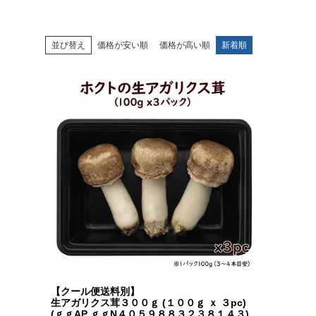
並び替え
価格が安い順
価格が高い順
新着順
【クール便送料別】
生アガリクス茸３００ｇ (１００ｇ ｘ ３pc)
(ｇｇAP ｇｇN４０５９８８３２３８１４３)