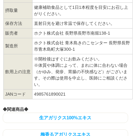
健康補助食品として1日1本程度を目安にお召し上
摂取量
がりください。
保存方法
直射日光を避け常温で保存してください。
販売者
ホクト株式会社 長野県長野市南堀138-1
ホクト株式会社 青木島きのこセンター 長野県長野
製造所
市青木島町大塚300-1
※開栓後はすぐにお飲みください。
※体質や体調によって、まれに体に合わない場合
飲用上の注意
（かゆみ、発疹、胃腸の不快感など）がございま
す。その際は使用を中止し、医師にご相談くださ
い。
JANコード
4985761890021
◆関連商品◆
生アガリクス100%エキス
梅香るアガリクスエキス