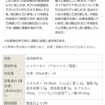
※お客様の声は個人の感想であり、効果・効能を示すものではありません。
名称
清涼飲料水
原材料名
ヒメマツタケ（アガリクス／国産）
内容量
32本（50ml/本） x3
栄養成分 (推
エネルギー 10.3kcal、たんぱく質 1.1g、脂質 0g、
定値)
炭水化物 1.5g、食塩相当量 0g、β-グルカン
1本50ml当た
15mg、リジンなどの必須アミノ酸 65.5mg
り
賞味期限
製造日より2年