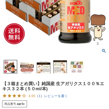
【３箱まとめ買い】純国産 生アガリクス１００％エ
キス３２本 (５０ml/本)
4.00
（
1
）
レビューを書く
商品番号
agr3c