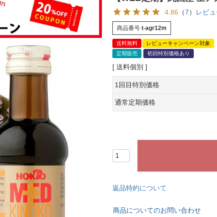
4.86
（
7
）
レビュ
商品番号
t-agr12m
送料無料
レビューキャンペーン対象
定期販売
初回特別価格あり
送料個別
1回目特別価格
通常定期価格
返品特約について
商品についてのお問い合わせ