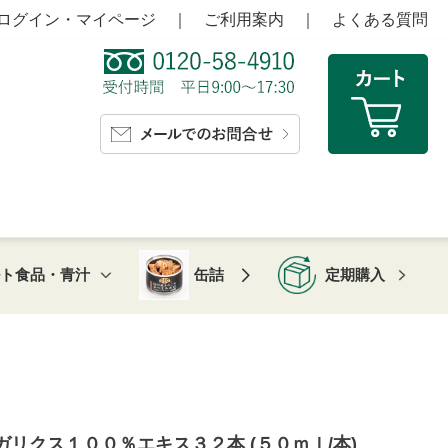
ログイン・マイページ
｜
ご利用案内
｜
よくある質問
ルト食品・青汁
缶詰
定期購入
ガリクス１００％エキス３２本 (５０ｍｌ/本)