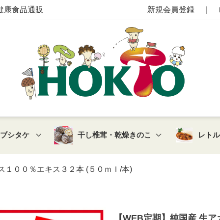
健康食品通販
新規会員登録
｜
マブシタケ
干し椎茸・乾燥きのこ
レト
ス１００％エキス３２本 (５０ｍｌ/本)
【WEB定期】純国産 生ア