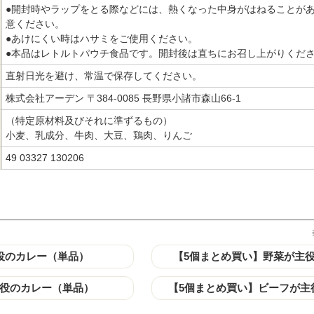
●開封時やラップをとる際などには、熱くなった中身がはねることが
意ください。
●あけにくい時はハサミをご使用ください。
●本品はレトルトパウチ食品です。開封後は直ちにお召し上がりくだ
直射日光を避け、常温で保存してください。
株式会社アーデン 〒384-0085 長野県小諸市森山66-1
（特定原材料及びそれに準ずるもの）
小麦、乳成分、牛肉、大豆、鶏肉、りんご
49 03327 130206
役のカレー（単品）
【5個まとめ買い】野菜が主
役のカレー（単品）
【5個まとめ買い】ビーフが主