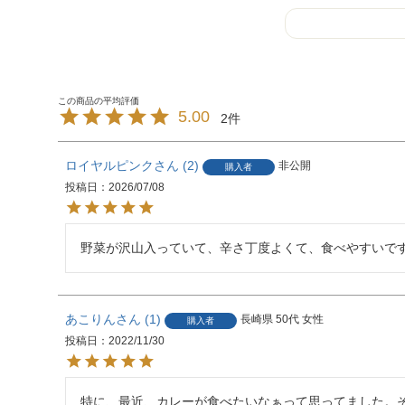
5.00
2
ロイヤルピンク
2
非公開
購入者
投稿日
2026/07/08
野菜が沢山入っていて、辛さ丁度よくて、食べやすいで
あこりん
1
長崎県
50代
女性
購入者
投稿日
2022/11/30
特に、最近、カレーが食べたいなぁって思ってました。