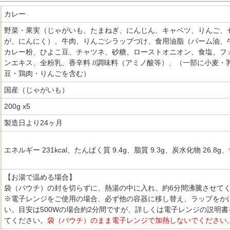
カレー
野菜・果実（じゃがいも、たまねぎ、にんじん、キャベツ、りんご、
が、にんにく）、牛肉、りんごシラップづけ、食用油脂（パーム油、
カレー粉、ひよこ豆、チャツネ、砂糖、ローストオニオン、食塩、フ
ンエキス、全粉乳、香辛料 //調味料（アミノ酸等）、（一部に小麦・
豆・鶏肉・りんごを含む）
国産（じゃがいも）
200g x5
製造日より24ヶ月
エネルギー 231kcal、たんぱく質 9.4g、脂質 9.3g、炭水化物 26.8g、
【お湯で温める場合】
袋（パウチ）の封を切らずに、熱湯の中に入れ、約6分間沸騰させて
※電子レンジをご使用の場合、必ず他の容器に移し替え、ラップをか
い。目安は500Wの場合約2分間ですが、詳しくは電子レンジの説明
てください。
袋（パウチ）のまま電子レンジで加熱しないでください