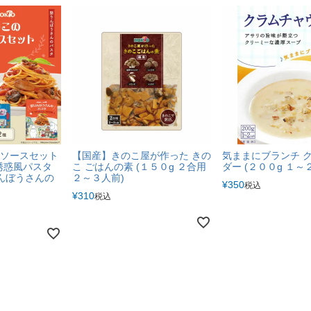
ソースセット
【国産】きのこ屋が作った きの
気ままにブランチ 
誘惑風パスタ
こ ごはんの素 (１５０g ２合用
ダー (２００g １～
んぼうさんの
２～３人前)
¥
350
税込
¥
310
税込