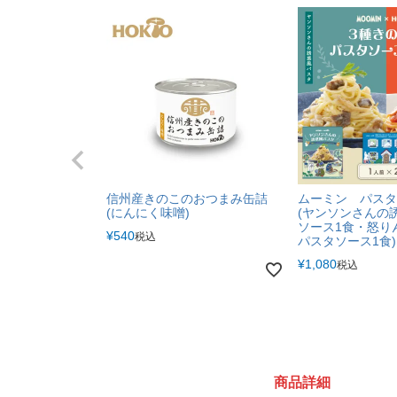
信州産きのこのおつまみ缶詰
ムーミン パスタ
(にんにく味噌)
(ヤンソンさんの
ソース1食・怒り
¥
540
税込
パスタソース1食)
¥
1,080
税込
商品詳細