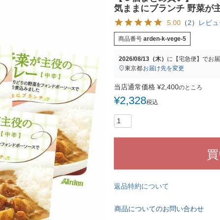
気ままにブランチ 野菜が主
5.00
（
2
）
レビュ
商品番号
arden-k-vege-5
2026/08/13（木）
に
【宅急便】
でお届
東京都
お届け先を変更
当店通常価格
¥
2,400
のところ
¥
2,328
税込
買
返品特約について
商品についてのお問い合わせ