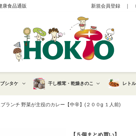
健康食品通販
新規会員登録
｜
マブシタケ
干し椎茸・乾燥きのこ
レト
ランチ 野菜が主役のカレー【中辛】(２００g １人前)
【５個まとめ買い】