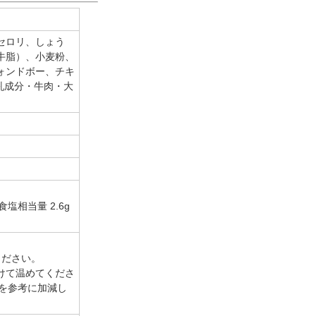
セロリ、しょう
牛脂）、小麦粉、
ォンドボー、チキ
乳成分・牛肉・大
食塩相当量 2.6g
ください。
けて温めてくださ
書を参考に加減し
。