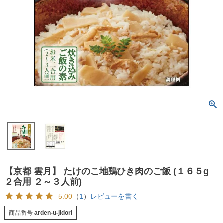
【京都 雲月】 たけのこ地鶏ひき肉のご飯 (１６５g
２合用 ２～３人前)
5.00
（
1
）
レビューを書く
商品番号
arden-u-jidori