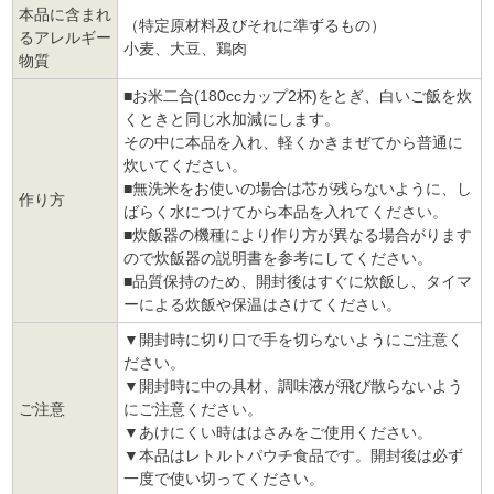
本品に含まれ
（特定原材料及びそれに準ずるもの）
るアレルギー
小麦、大豆、鶏肉
物質
■お米二合(180ccカップ2杯)をとぎ、白いご飯を炊
くときと同じ水加減にします。
その中に本品を入れ、軽くかきまぜてから普通に
炊いてください。
■無洗米をお使いの場合は芯が残らないように、し
作り方
ばらく水につけてから本品を入れてください。
■炊飯器の機種により作り方が異なる場合がります
ので炊飯器の説明書を参考にしてください。
■品質保持のため、開封後はすぐに炊飯し、タイマ
ーによる炊飯や保温はさけてください。
▼開封時に切り口で手を切らないようにご注意く
ださい。
▼開封時に中の具材、調味液が飛び散らないよう
ご注意
にご注意ください。
▼あけにくい時ははさみをご使用ください。
▼本品はレトルトパウチ食品です。開封後は必ず
一度で使い切ってください。