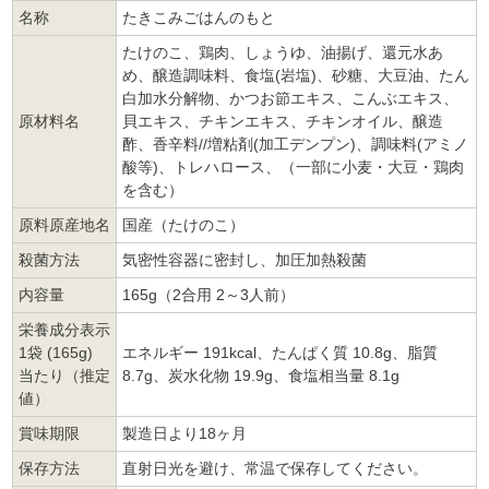
名称
たきこみごはんのもと
たけのこ、鶏肉、しょうゆ、油揚げ、還元水あ
め、醸造調味料、食塩(岩塩)、砂糖、大豆油、たん
白加水分解物、かつお節エキス、こんぶエキス、
原材料名
貝エキス、チキンエキス、チキンオイル、醸造
酢、香辛料//増粘剤(加工デンプン)、調味料(アミノ
酸等)、トレハロース、（一部に小麦・大豆・鶏肉
を含む）
原料原産地名
国産（たけのこ）
殺菌方法
気密性容器に密封し、加圧加熱殺菌
内容量
165g（2合用 2～3人前）
栄養成分表示
1袋 (165g)
エネルギー 191kcal、たんぱく質 10.8g、脂質
当たり（推定
8.7g、炭水化物 19.9g、食塩相当量 8.1g
値）
賞味期限
製造日より18ヶ月
保存方法
直射日光を避け、常温で保存してください。