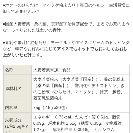
●ホクトのひらたけ・マイタケ粉末入り！毎日のヘルシー生活習慣に
加えてみませんか？
●国産大麦若葉・桑の葉、京都産宇治抹茶配合で、まるでお茶のよう
なすっきりとした味わいの青汁。
●豆乳や果汁に混ぜたり、ヨーグルトやアイスクリームのトッピング
など、季節やお好みに応じて
アイスでもホットでもおいしくお召し
上がりいただけます。
名称
大麦若葉末加工食品
大麦若葉粉末（大麦若葉【国産】）、桑の葉粉末
（桑の葉【国産】）、難消化性デキストリン、き
原材料名
のこ粉末（ひらたけ、マイタケ）、抹茶、澱粉、
殺菌乳酸菌粉末
内容量
75g（2.5g x30包）
エネルギー 6.73kcal、たんぱく質 0.51g、脂質
栄養成分
0.09g、炭水化物 1.61g（糖質 0.35g、食物繊維
(1包2.5gあた
1.27g）、食塩相当量 0.0018g、カルシウム
り)