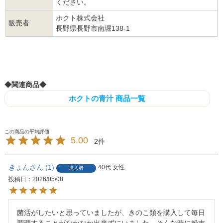
ください。
ホクト株式会社
販売者
長野県長野市南堀138-1
検索対策ワード ホクト きのこ 霜降りひらたけ マイタケ 舞茸 まいたけ 大麦若葉青汁 菌活 粉末
タイプ 粉末青汁 粉末飲料 あおじる アオジル 食物繊維 飲みやすい 桑の葉 京都宇治産抹茶 抹茶
マッチャ まっちゃ matcha green tea for ceremonies
◆関連商品◆
ホクトの青汁 商品一覧
5.00
2
きょん
1
40代
女性
購入者
投稿日
2026/05/08
菌活がしたいと思っていましたが、きのこ類を購入して毎日
調理することがなかなか出来ずにいました。そんな時に粉末