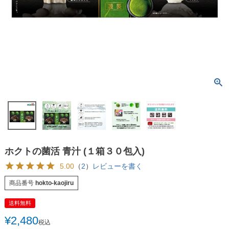
ホクトの菌活 青汁 (１箱３０包入)
5.00
（
2
）
レビューを書く
商品番号
hokto-kaojiru
送料無料
¥
2,480
税込