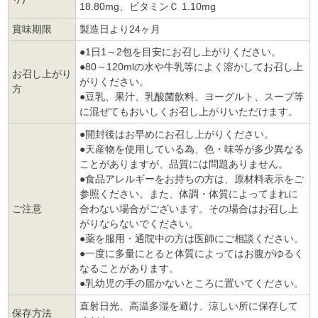
18.80mg、ビタミンＣ 1.10mg
賞味期限
製造日より24ヶ月
●1日1～2包を目安にお召し上がりください。
●80～120mlの水や牛乳等によく溶かしてお召し上
お召し上がり
がりください。
方
●豆乳、果汁、乳酸菌飲料、ヨーグルト、スープ等
に混ぜてもおいしくお召し上がりいただけます。
●開封後はお早めにお召し上がりください。
●天産物を使用している為、色・味等が多少異なる
ことがありますが、品質には問題ありません。
●食品アレルギーをお持ちの方は、原材料表示をご
参照ください。また、体調・体質によってまれに
ご注意
合わない場合がございます。その場合はお召し上
がりならないでください。
●薬を服用・通院中の方は医師にご相談ください。
●一度に多量にとると体質によってはお腹がゆるく
なることがあります。
●乳幼児の手の届かないところに置いてください。
直射日光、高温多湿を避け、涼しい所に保存して
保存方法