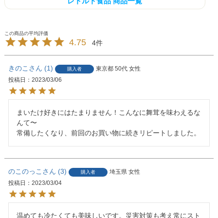
レトルト食品 商品一覧
4.75
4
きのこ
1
東京都
50代
女性
購入者
投稿日
2023/03/06
まいたけ好きにはたまりません！こんなに舞茸を味わえるな
んて〜

常備したくなり、前回のお買い物に続きリピートしました。
のこのっこ
3
埼玉県
女性
購入者
投稿日
2023/03/04
温めても冷たくても美味しいです。災害対策も考え常にスト