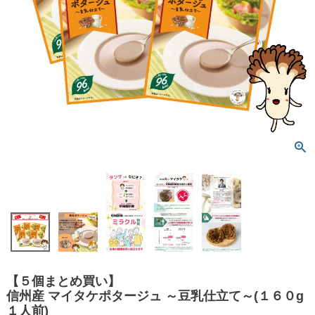
【５個まとめ買い】
信州産 マイタケポタージュ ～豆乳仕立て～(１６０g
１人前)