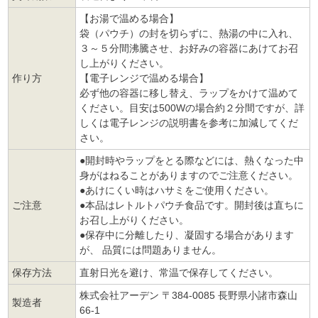
【お湯で温める場合】
袋（パウチ）の封を切らずに、熱湯の中に入れ、
３～５分間沸騰させ、お好みの容器にあけてお召
し上がりください。
作り方
【電子レンジで温める場合】
必ず他の容器に移し替え、ラップをかけて温めて
ください。目安は500Wの場合約２分間ですが、詳
しくは電子レンジの説明書を参考に加減してくだ
さい。
●開封時やラップをとる際などには、熱くなった中
身がはねることがありますのでご注意ください。
●あけにくい時はハサミをご使用ください。
ご注意
●本品はレトルトパウチ食品です。開封後は直ちに
お召し上がりください。
●保存中に分離したり、凝固する場合があります
が、 品質には問題ありません。
保存方法
直射日光を避け、常温で保存してください。
株式会社アーデン 〒384-0085 長野県小諸市森山
製造者
66-1