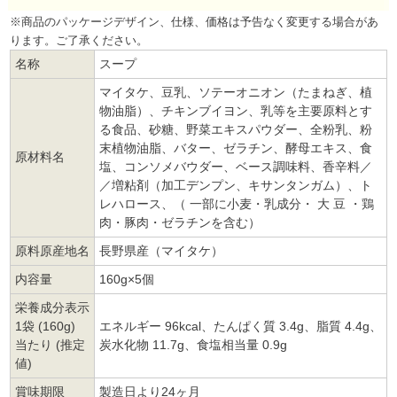
※商品のパッケージデザイン、仕様、価格は予告なく変更する場合があ
ります。ご了承ください。
名称
スープ
マイタケ、豆乳、ソテーオニオン（たまねぎ、植
物油脂）、チキンブイヨン、乳等を主要原料とす
る食品、砂糖、野菜エキスパウダー、全粉乳、粉
末植物油脂、バター、ゼラチン、酵母エキス、食
原材料名
塩、コンソメバウダー、ベース調味料、香辛料／
／増粘剤（加工デンプン、キサンタンガム）、ト
レハロース、（ 一部に小麦・乳成分・ 大 豆 ・鶏
肉・豚肉・ゼラチンを含む）
原料原産地名
長野県産（マイタケ）
内容量
160g×5個
栄養成分表示
1袋 (160g)
エネルギー 96kcal、たんぱく質 3.4g、脂質 4.4g、
当たり (推定
炭水化物 11.7g、食塩相当量 0.9g
値)
賞味期限
製造日より24ヶ月