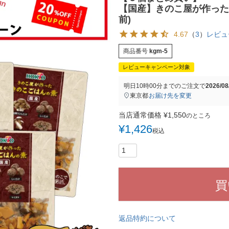
【国産】きのこ屋が作った 
前)
4.67
（
3
）
レビュ
商品番号
kgm-5
レビューキャンペーン対象
明日
10時00分
までのご注文で
2026/0
東京都
お届け先を変更
当店通常価格
¥
1,550
のところ
¥
1,426
税込
買
返品特約について