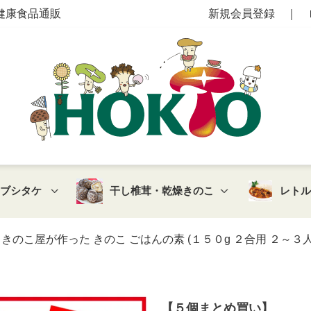
健康食品通販
新規会員登録
｜
マブシタケ
干し椎茸・乾燥きのこ
レト
のこ屋が作った きのこ ごはんの素 (１５０g ２合用 ２～３人
【５個まとめ買い】