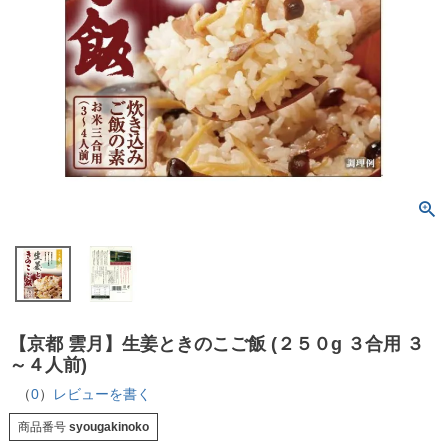
【京都 雲月】生姜ときのこご飯 (２５０g ３合用 ３
～４人前)
（
0
）
レビューを書く
商品番号
syougakinoko