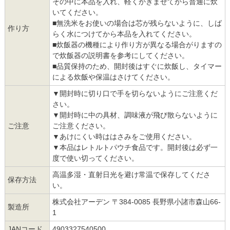
その中に本品を入れ、軽くかきまぜてから普通に炊
いてください。
■無洗米をお使いの場合は芯が残らないように、しば
作り方
らく水につけてから本品を入れてください。
■炊飯器の機種により作り方が異なる場合がりますの
で炊飯器の説明書を参考にしてください。
■品質保持のため、開封後はすぐに炊飯し、タイマー
による炊飯や保温はさけてください。
▼開封時に切り口で手を切らないようにご注意くだ
さい。
▼開封時に中の具材、調味液が飛び散らないように
ご注意
ご注意ください。
▼あけにくい時ははさみをご使用ください。
▼本品はレトルトパウチ食品です。開封後は必ず一
度で使い切ってください。
高温多湿・直射日光を避け常温で保存してくださ
保存方法
い。
株式会社アーデン 〒384-0085 長野県小諸市森山66-
製造所
1
JANコード
4903327540500