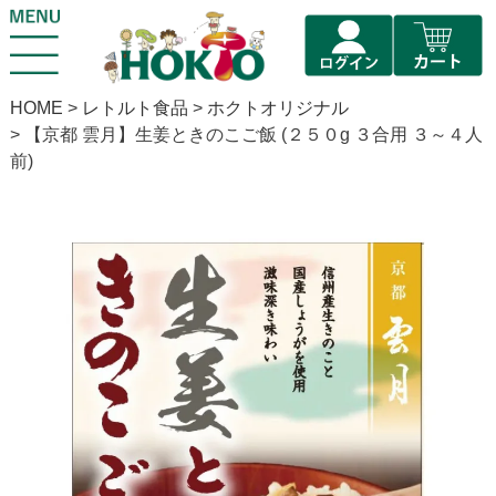
HOME
レトルト食品
ホクトオリジナル
【京都 雲月】生姜ときのこご飯 (２５０g ３合用 ３～４人
前)