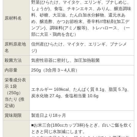
野菜(ひらたけ、マイタケ、エリンギ、ブナしめじ、
しょうが)、食塩、チキンエキス、みりん、醸造調味
料、砂糖、大豆油、たん白加水分解物、還元水あ
原材料名
め、醸造酢、かつお節粉末、香辛料//増粘剤(加工デ
ンプン)、調味料(アミノ酸等)、トレハロース、（一
部に大豆・鶏肉を含む）
原料原産地
信州産(ひらたけ、マイタケ、エリンギ、ブナシメ
名
ジ)
殺菌方法
気密性容器に密封し、加圧加熱殺菌
内容量
250g（3合用 3～4人前）
栄養成分表
示 1袋
エネルギー 169kcal、たんぱく質 8.1g、脂質 5.7g、
（250g）
炭水化物 27.4g、食塩相当量 10.6g
当たり (推
定値)
賞味期限
製造日より18ヶ月
■お米三合(180ccカップ3杯)をとぎ、白いご飯を炊く
ときと同じ水加減にします。