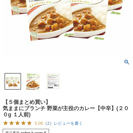
【５個まとめ買い】
気ままにブランチ 野菜が主役のカレー【中辛】(２０
０g １人前)
5.00
（
2
）
レビューを書く
商品番号
arden-k-vege-5