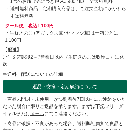
1つのお届け先につき税込3,980円以上で送料無料
送料無料商品、定期購入商品は、ご注文金額にかかわら
ず送料無料
クール便：税込1,100円
・生鮮きのこ (アガリクス茸･ヤマブシ茸)は一箱ごとに
1,100円
【配送】
ご注文確認後2～7営業日以内（生鮮きのこは収穫日）に発
送
⇒送料・配送についての詳細
返品・交換・定期解約について
・商品未開封・未使用、かつ到着後7日以内にご連絡をいた
だいた場合に限りご返品を承ります。まずは下記フリーダ
イヤルまたは
メール
にてご連絡ください。
・商品に破損・不良があった場合、送料弊社負担で良品と