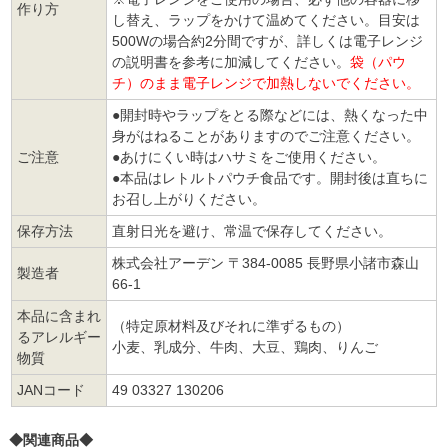
作り方
し替え、ラップをかけて温めてください。目安は
500Wの場合約2分間ですが、詳しくは電子レンジ
の説明書を参考に加減してください。
袋（パウ
チ）のまま電子レンジで加熱しないでください。
●開封時やラップをとる際などには、熱くなった中
身がはねることがありますのでご注意ください。
ご注意
●あけにくい時はハサミをご使用ください。
●本品はレトルトパウチ食品です。開封後は直ちに
お召し上がりください。
保存方法
直射日光を避け、常温で保存してください。
株式会社アーデン 〒384-0085 長野県小諸市森山
製造者
66-1
本品に含まれ
（特定原材料及びそれに準ずるもの）
るアレルギー
小麦、乳成分、牛肉、大豆、鶏肉、りんご
物質
JANコード
49 03327 130206
◆関連商品◆