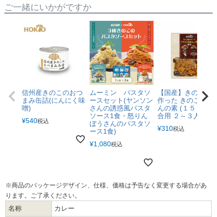
ご一緒にいかがですか
信州産きのこのおつ
ムーミン パスタソ
【国産】きのこ屋
まみ缶詰(にんにく味
ースセット(ヤンソン
作った きのこ ごは
噌)
さんの誘惑風パスタ
んの素 (１５０g ２
ソース1食・怒りん
合用 ２～３人前)
¥
540
税込
ぼうさんのパスタソ
¥
310
税込
ース1食)
¥
1,080
税込
※商品のパッケージデザイン、仕様、価格は予告なく変更する場合があ
ります。ご了承ください。
名称
カレー