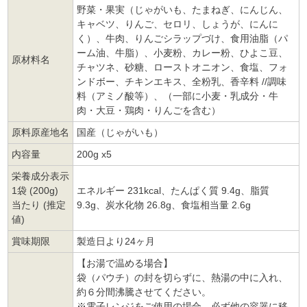
野菜・果実（じゃがいも、たまねぎ、にんじん、
キャベツ、りんご、セロリ、しょうが、にんに
く）、牛肉、りんごシラップづけ、食用油脂（パ
ーム油、牛脂）、小麦粉、カレー粉、ひよこ豆、
原材料名
チャツネ、砂糖、ローストオニオン、食塩、フォ
ンドボー、チキンエキス、全粉乳、香辛料 //調味
料（アミノ酸等）、（一部に小麦・乳成分・牛
肉・大豆・鶏肉・りんごを含む）
原料原産地名
国産（じゃがいも）
内容量
200g x5
栄養成分表示
1袋 (200g)
エネルギー 231kcal、たんぱく質 9.4g、脂質
当たり (推定
9.3g、炭水化物 26.8g、食塩相当量 2.6g
値)
賞味期限
製造日より24ヶ月
【お湯で温める場合】
袋（パウチ）の封を切らずに、熱湯の中に入れ、
約６分間沸騰させてください。
※電子レンジをご使用の場合、必ず他の容器に移