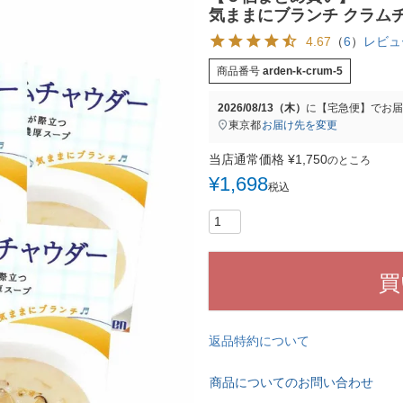
気ままにブランチ クラムチ
4.67
（
6
）
レビュ
商品番号
arden-k-crum-5
2026/08/13（木）
に
【宅急便】
でお届
東京都
お届け先を変更
当店通常価格
¥
1,750
のところ
¥
1,698
税込
買
返品特約について
商品についてのお問い合わせ