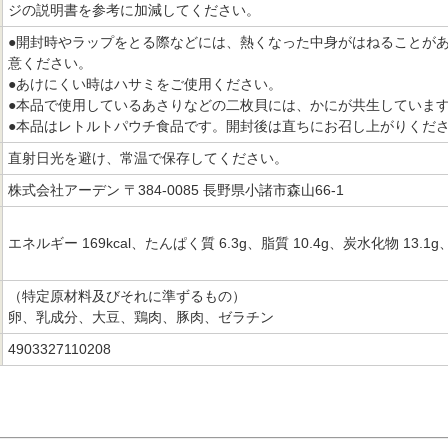
ジの説明書を参考に加減してください。
●開封時やラップをとる際などには、熱くなった中身がはねることが
意ください。
●あけにくい時はハサミをご使用ください。
●本品で使用しているあさりなどの二枚貝には、かにが共生していま
●本品はレトルトパウチ食品です。開封後は直ちにお召し上がりくだ
直射日光を避け、常温で保存してください。
株式会社アーデン 〒384-0085 長野県小諸市森山66-1
エネルギー 169kcal、たんぱく質 6.3g、脂質 10.4g、炭水化物 13.1g
（特定原材料及びそれに準ずるもの）
卵、乳成分、大豆、鶏肉、豚肉、ゼラチン
4903327110208