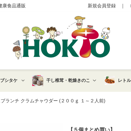
健康食品通販
新規会員登録
｜
マブシタケ
干し椎茸・乾燥きのこ
レト
ランチ クラムチャウダー (２００ｇ １～２人前)
【５個まとめ買い】