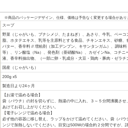
※商品のパッケージデザイン、仕様、価格は予告なく変更する場合があり
スープ
野菜（じゃがいも、ブナシメジ、たまねぎ）、あさり、牛乳、ベーコ
脂、ホタテエキス、乳等を主原料とする食品、チキンエキス、砂糖、
バター、香辛料 // 増粘剤（加工デンプン、キサンタンガム）、調味
等）、リン酸塩（Na）、発色剤（亜硝酸Na）、カゼインNa、コチニ
液、香辛料抽出物、（一部に卵・乳成分・大豆・鶏肉・豚肉・ゼラチ
国産（じゃがいも）
200g x5
製造日より24ヶ月
【お湯で温める場合】
袋（パウチ）の封を切らずに、熱湯の中に入れ、３～５分間沸騰させ
あけてお召し上がりください。
【電子レンジで温める場合】
必ず他の容器に移し替え、ラップをかけて温めてください。袋（パウ
ンジで加熱しないでください。目安は500Wの場合約２分間ですが、