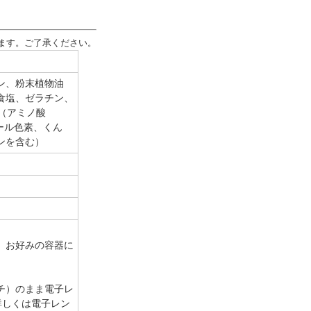
ます。ご了承ください。
ン、粉末植物油
食塩、ゼラチン、
料（アミノ酸
ール色素、くん
ンを含む）
、お好みの容器に
チ）のまま電子レ
詳しくは電子レン