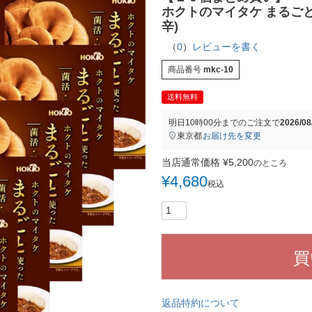
ホクトのマイタケ まるごと
辛)
（
0
）
レビューを書く
商品番号
mkc-10
送料無料
明日
10時00分
までのご注文で
2026/0
東京都
お届け先を変更
当店通常価格
¥
5,200
のところ
¥
4,680
税込
買
返品特約について