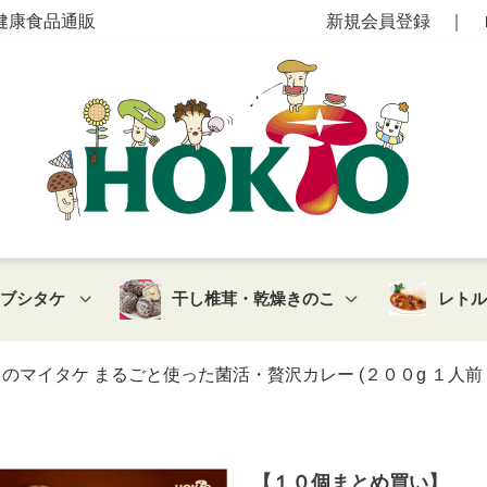
健康食品通販
新規会員登録
｜
マブシタケ
干し椎茸・乾燥きのこ
レト
マイタケ まるごと使った菌活・贅沢カレー (２００g １人前 
【１０個まとめ買い】