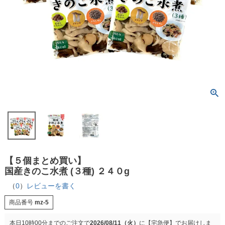
【５個まとめ買い】
国産きのこ水煮 (３種) ２４０g
（
0
）
レビューを書く
商品番号
mz-5
本日
10時00分
までのご注文で
2026/08/11（火）
に
【宅急便】
でお届けしま