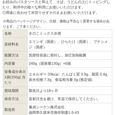
お好みのパスタソースと和えて、そば、うどんの上にトッピングし
たり、和洋中の様々な料理にお使いいただけます。
◎用途に合わせて水切りせずそのままお使いいただけます。
※商品のパッケージデザイン、仕様、価格は予告なく変更する場合があ
ります。ご了承ください。
名称
きのこミックス水煮
エリンギ（国産）、ひらたけ（国産）、ブナシメ
原材料名
ジ（国産）
殺菌方法
気密性容器に密封し、加圧加熱殺菌
内容量
240g（固形量130g）×5個
栄養成分表示
エネルギー 33kcal、たんぱく質 3.9g、脂質 0.4g、
1袋(150g) 当
炭水化物 7.3g、食塩相当量 0g (推定値)
たり
賞味期限
製造日より18ヶ月
保存方法
直射日光を避け、常温で保存してください。
兼貞シーケン株式会社
製造所
福岡県久留米市御井朝妻1-5-43