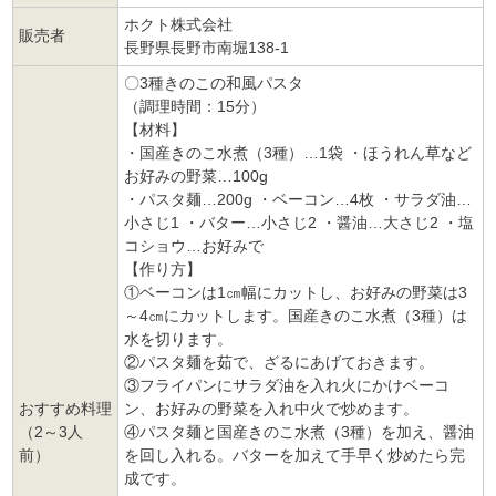
ホクト株式会社
販売者
長野県長野市南堀138-1
〇3種きのこの和風パスタ
（調理時間：15分）
【材料】
・国産きのこ水煮（3種）…1袋 ・ほうれん草など
お好みの野菜…100g
・パスタ麺…200g ・ベーコン…4枚 ・サラダ油…
小さじ1 ・バター…小さじ2 ・醤油…大さじ2 ・塩
コショウ…お好みで
【作り方】
①ベーコンは1㎝幅にカットし、お好みの野菜は3
～4㎝にカットします。国産きのこ水煮（3種）は
水を切ります。
②パスタ麺を茹で、ざるにあげておきます。
③フライパンにサラダ油を入れ火にかけベーコ
おすすめ料理
ン、お好みの野菜を入れ中火で炒めます。
（2～3人
④パスタ麺と国産きのこ水煮（3種）を加え、醤油
前）
を回し入れる。バターを加えて手早く炒めたら完
成です。