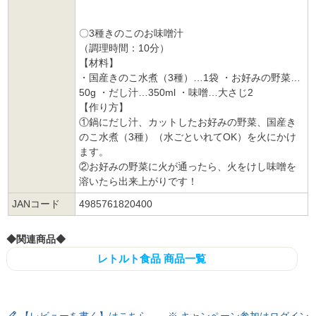
〇3種きのこのお味噌汁
（調理時間：10分）
【材料】
・国産きのこ水煮（3種）…1袋 ・お好みの野菜…
50g ・だし汁…350ml ・味噌…大さじ2
【作り方】
①鍋にだし汁、カットしたお好みの野菜、国産き
のこ水煮（3種）（水ごといれてOK）を火にかけ
ます。
②お好みの野菜に火が通ったら、火をけし味噌を
溶いたら出来上がりです！
JANコード
4985761820400
◆関連商品◆
レトルト食品 商品一覧