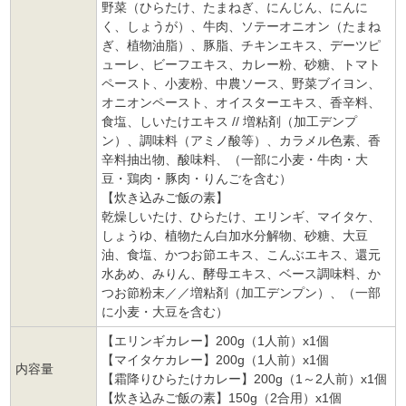
野菜（ひらたけ、たまねぎ、にんじん、にんに
く、しょうが）、牛肉、ソテーオニオン（たまね
ぎ、植物油脂）、豚脂、チキンエキス、デーツピ
ューレ、ビーフエキス、カレー粉、砂糖、トマト
ペースト、小麦粉、中農ソース、野菜ブイヨン、
オニオンペースト、オイスターエキス、香辛料、
食塩、しいたけエキス // 増粘剤（加工デンプ
ン）、調味料（アミノ酸等）、カラメル色素、香
辛料抽出物、酸味料、（一部に小麦・牛肉・大
豆・鶏肉・豚肉・りんごを含む）
【炊き込みご飯の素】
乾燥しいたけ、ひらたけ、エリンギ、マイタケ、
しょうゆ、植物たん白加水分解物、砂糖、大豆
油、食塩、かつお節エキス、こんぶエキス、還元
水あめ、みりん、酵母エキス、ベース調味料、か
つお節粉末／／増粘剤（加工デンプン）、（一部
に小麦・大豆を含む）
【エリンギカレー】200g（1人前）x1個
【マイタケカレー】200g（1人前）x1個
内容量
【霜降りひらたけカレー】200g（1～2人前）x1個
【炊き込みご飯の素】150g（2合用）x1個