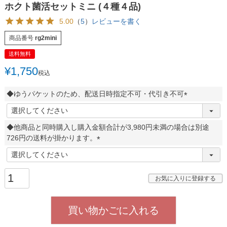
ホクト菌活セットミニ (４種４品)
5.00
（
5
）
レビューを書く
商品番号
rg2mini
送料無料
¥
1,750
税込
◆ゆうパケットのため、配送日時指定不可・代引き不可
(
必
◆他商品と同時購入し購入金額合計が3,980円未満の場合は別途
須
726円の送料が掛かります。
)
(
必
須
お気に入りに登録する
)
買い物かごに入れる