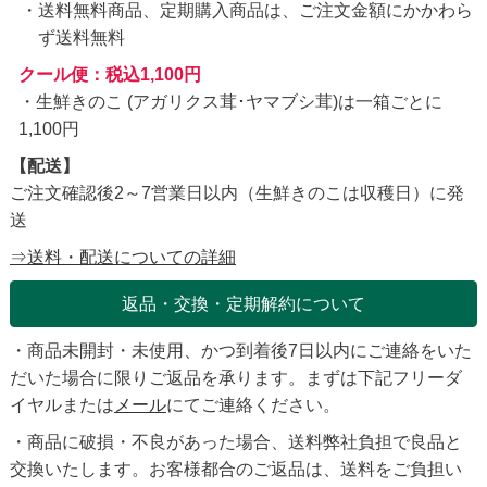
送料無料商品、定期購入商品は、ご注文金額にかかわら
ず送料無料
クール便：税込1,100円
・生鮮きのこ (アガリクス茸･ヤマブシ茸)は一箱ごとに
1,100円
【配送】
ご注文確認後2～7営業日以内（生鮮きのこは収穫日）に発
送
⇒送料・配送についての詳細
返品・交換・定期解約について
・商品未開封・未使用、かつ到着後7日以内にご連絡をいた
だいた場合に限りご返品を承ります。まずは下記フリーダ
イヤルまたは
メール
にてご連絡ください。
・商品に破損・不良があった場合、送料弊社負担で良品と
交換いたします。お客様都合のご返品は、送料をご負担い