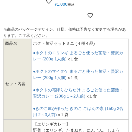
¥
1,080
税込
※商品のパッケージデザイン、仕様、価格は予告なく変更する場合があ
ります。ご了承ください。
商品名
ホクト菌活セットミニ (４種４品)
●ホクトのエリンギ まるごと使った菌活・贅沢カ
レー (200g 1人前)
x１食
●ホクトのマイタケ まるごと使った菌活・贅沢カ
レー (200g 1人前)
x１食
セット内容
●ホクトの霜降りひらたけ まるごと使った菌活・
贅沢カレー (200g 1～2人前)
x１食
●きのこ屋が作った きのこ ごはんの素 (150g 2合
用 2～3人前)
x１袋
【エリンギカレー】
野菜（エリンギ、たまねぎ、にんじん、しょう