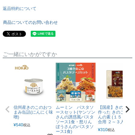
返品特約について
商品についてのお問い合わせ
ご一緒にいかがですか
信州産きのこのおつ
ムーミン パスタソ
【国産】きのこ屋
まみ缶詰(にんにく味
ースセット(ヤンソン
作った きのこ ごは
噌)
さんの誘惑風パスタ
んの素 (１５０g ２
ソース1食・怒りん
合用 ２～３人前)
¥
540
税込
ぼうさんのパスタソ
¥
310
税込
ース1食)