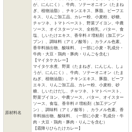
が、にんにく）、牛肉、ソテーオニオン（たまね
ぎ、植物油脂）、チキンエキス、豚脂、ビーフエ
キス、りんご加工品、カレー粉、小麦粉、砂糖、
チャツネ、トマトペースト、野菜ブイヨン、中農
ソース、オイスターソース、全粉乳、バター、食
塩、しいたけエキス、香辛料 // 増粘剤（加工デン
プン）、調味料（アミノ酸等）、カラメル色素、
香辛料抽出物、酸味料、（一部に小麦・乳成分・
牛肉・大豆・鶏肉・豚肉・りんごを含む）
【マイタケカレー】
マイタケ水煮、野菜（たまねぎ、にんじん、しょ
うが、にんにく）、牛肉、ソテーオニオン（たま
ねぎ、植物油脂）、チキンエキス、豚脂、ビーフ
エキス、りんご加工品、カレー粉、小麦粉、砂
糖、しいたけだし、チャツネ、トマトペースト、
野菜ブイヨン、中農ソース、バター、オイスター
ソース、食塩、香辛料 // 増粘剤（加工デンプ
ン）、調味料（アミノ酸等）、カラメル色素、香
原材料名
辛料抽出物、酸味料、（一部に小麦・乳成分・牛
肉・大豆・鶏肉・豚肉・りんごを含む）
【霜降りひらたけカレー】