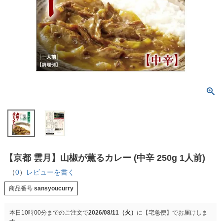
【京都 雲月】山椒が薫るカレー (中辛 250g 1人前)
（
0
）
レビューを書く
商品番号
sansyoucurry
本日
10時00分
までのご注文で
2026/08/11（火）
に
【宅急便】
でお届けしま