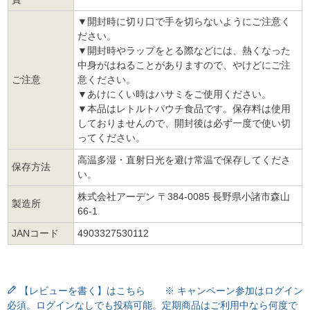
▼開封時に切り口で手を切らないようにご注意く
ださい。
▼開封時やラップをとる際などには、熱くなった
中身がはねることがありますので、やけどにご注
ご注意
意ください。
▼あけにくい時はハサミをご使用ください。
▼本品はレトルトパウチ食品です。保存料は使用
しておりませんので、開封後は必ず一度で使い切
ってください。
高温多湿・直射日光を避け常温で保存してくださ
保存方法
い。
株式会社アーデン 〒384-0085 長野県小諸市森山
製造所
66-1
JANコード
4903327530112
【レビューを書く】はこちら ※ キャンペーン参加はログイン
必須。ログインなしでも投稿可能。定期商品はご利用中なら何度で