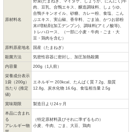
野菜(たまねぎ、マイタケ、しょうが、にんにく)牛
肉、豆乳、合鴨エキス、醸造調味料、しょうゆ、
合鴨チキンオイル、砂糖、カレー粉、食塩、こん
原材料名
ぶエキス、実山椒、香辛料、ごま油、かつお節粉
末//増粘剤(加工デンプン)、調味料(アミノ酸等)、
トレハロース、（一部に小麦・牛肉・ごま・大
豆・鶏肉を含む）
原料原産地名
国産（たまねぎ）
殺菌方法
気密性容器に密封し、加圧加熱殺菌
内容量
200g（1人前）
栄養成分表示
1袋（200g）
エネルギー 203kcal、たんぱく質 7.2g、脂質
当たり (推定
12.8g、炭水化物 16.6g、食塩相当量 2.5g
値)
賞味期限
製造日より24ヶ月
本品に含まれ
る
（特定原材料及びそれに準ずるもの）
アレルギー物
小麦、牛肉、ごま、大豆、鶏肉
質