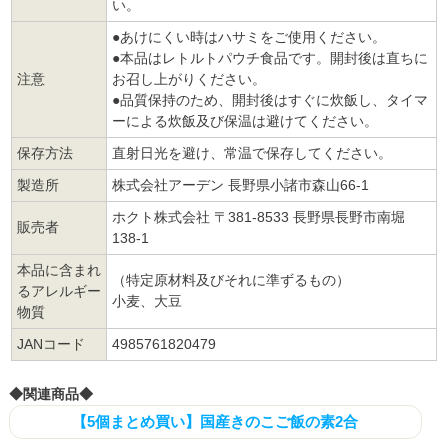
い。
●あけにくい時はハサミをご使用ください。
●本品はレトルトパウチ食品です。開封後は直ちに
注意
お召し上がりください。
●品質保持のため、開封後はすぐに炊飯し、タイマ
ーによる炊飯及び保温は避けてください。
保存方法
直射日光を避け、常温で保存してください。
製造所
株式会社アーデン 長野県小諸市森山66-1
ホクト株式会社 〒381-8533 長野県長野市南堀
販売者
138-1
本品に含まれ
（特定原材料及びそれに準ずるもの）
るアレルギー
小麦、大豆
物質
JANコード
4985761820479
◆関連商品◆
【5個まとめ買い】国産きのこご飯の素2合