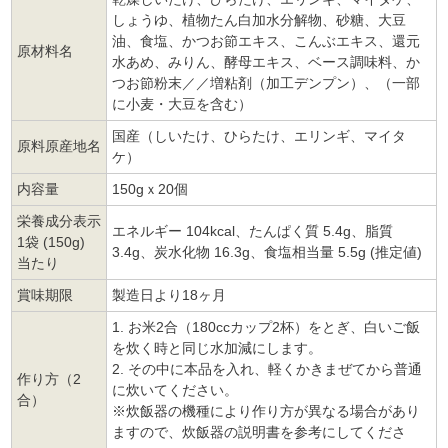
しょうゆ、植物たん白加水分解物、砂糖、大豆
油、食塩、かつお節エキス、こんぶエキス、還元
原材料名
水あめ、みりん、酵母エキス、ベース調味料、か
つお節粉末／／増粘剤（加工デンプン）、（一部
に小麦・大豆を含む）
国産（しいたけ、ひらたけ、エリンギ、マイタ
原料原産地名
ケ）
内容量
150gｘ20個
栄養成分表示
エネルギー 104kcal、たんぱく質 5.4g、脂質
1袋 (150g)
3.4g、炭水化物 16.3g、食塩相当量 5.5g (推定値)
当たり
賞味期限
製造日より18ヶ月
1. お米2合（180ccカップ2杯）をとぎ、白いご飯
を炊く時と同じ水加減にします。
2. その中に本品を入れ、軽くかきまぜてから普通
作り方（2
に炊いてください。
合）
※炊飯器の機種により作り方が異なる場合があり
ますので、炊飯器の説明書を参考にしてくださ