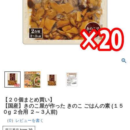
【２０個まとめ買い】
【国産】きのこ屋が作った きのこ ごはんの素 (１５
０g ２合用 ２～３人前)
（
0
）
レビューを書く
商品番号
kgm-20