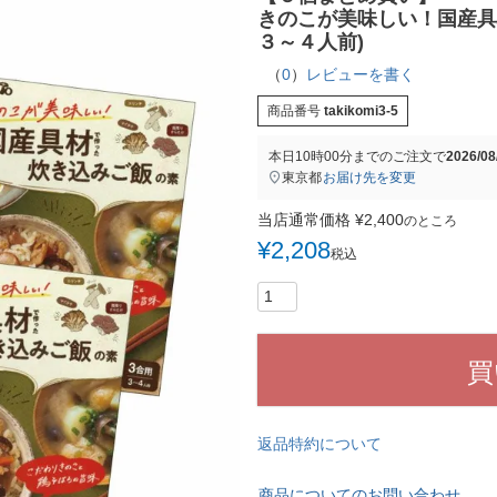
きのこが美味しい！国産具材
３～４人前)
（
0
）
レビューを書く
商品番号
takikomi3-5
本日
10時00分
までのご注文で
2026/0
東京都
お届け先を変更
当店通常価格
¥
2,400
のところ
¥
2,208
税込
買
返品特約について
商品についてのお問い合わせ