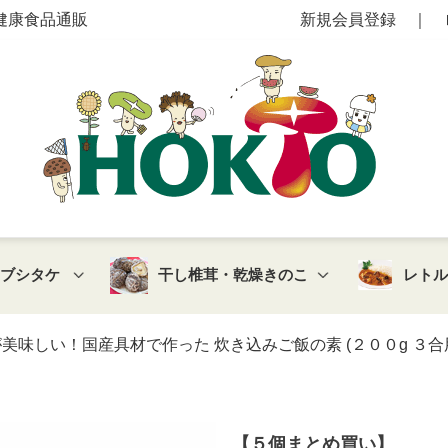
健康食品通販
新規会員登録
｜
マブシタケ
干し椎茸・乾燥きのこ
レト
味しい！国産具材で作った 炊き込みご飯の素 (２００g ３合用
【５個まとめ買い】