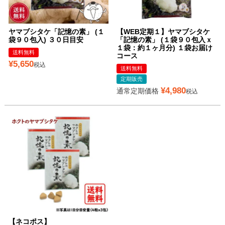
ヤマブシタケ「記憶の素」 (１
【WEB定期１】ヤマブシタケ
袋９０包入) ３０日目安
「記憶の素」 (１袋９０包入ｘ
１袋：約１ヶ月分) １袋お届け
送料無料
コース
¥
5,650
税込
送料無料
定期販売
¥
4,980
通常定期価格
税込
【ネコポス】