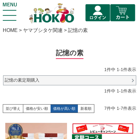
HOME
ヤマブシタケ関連
記憶の素
記憶の素
1
件中
1
-
1
件表示
記憶の素定期購入
1
件中
1
-
1
件表示
7
件中
1
-
7
件表示
並び替え
価格が安い順
価格が高い順
新着順