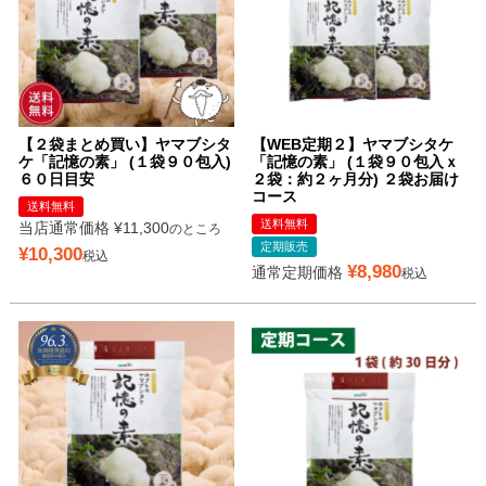
【２袋まとめ買い】ヤマブシタ
【WEB定期２】ヤマブシタケ
ケ「記憶の素」 (１袋９０包入)
「記憶の素」 (１袋９０包入ｘ
６０日目安
２袋：約２ヶ月分) ２袋お届け
コース
送料無料
送料無料
当店通常価格
¥
11,300
のところ
定期販売
¥
10,300
税込
¥
8,980
通常定期価格
税込