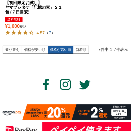
【初回限定お試し】
ヤマブシタケ「記憶の素」２１
包 (７日目安)
送料無料
¥
1,000
税込
4.57
（
7
）
7
件中
1
-
7
件表示
並び替え
価格が安い順
価格が高い順
新着順