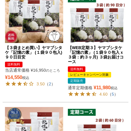
【３袋まとめ買い】ヤマブシタ
【WEB定期３】ヤマブシタケ
ケ「記憶の素」 (１袋９０包入)
「記憶の素」 (１袋９０包入ｘ
９０日目安
３袋：約３ヶ月) ３袋お届けコ
ース
送料無料
送料無料
当店通常価格
¥
16,950
のところ
レビューキャンペーン対象
¥
14,550
税込
定期販売
3.50
（
2
）
¥
11,980
通常定期価格
税込
4.60
（
5
）