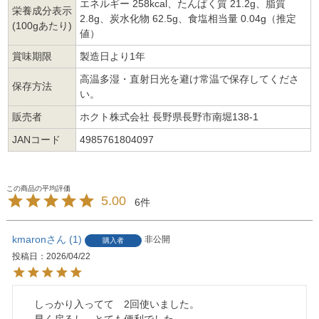
エネルギー 258kcal、たんぱく質 21.2g、脂質
栄養成分表示
2.8g、炭水化物 62.5g、食塩相当量 0.04g（推定
(100gあたり)
値）
賞味期限
製造日より1年
高温多湿・直射日光を避け常温で保存してくださ
保存方法
い。
販売者
ホクト株式会社 長野県長野市南堀138-1
JANコード
4985761804097
5.00
6
kmaron
1
非公開
購入者
投稿日
2026/04/22
　しっかり入ってて　2回使いました。

　早く戻るし　とても便利でした。
