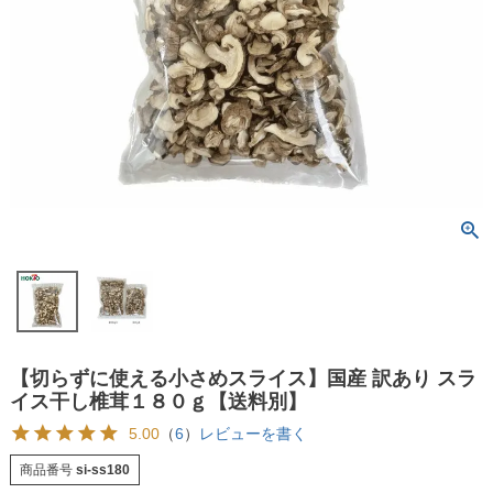
【切らずに使える小さめスライス】国産 訳あり スラ
イス干し椎茸１８０ｇ【送料別】
5.00
（
6
）
レビューを書く
商品番号
si-ss180