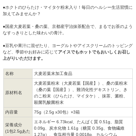
●ホクトのひらたけ・マイタケ粉末入り！毎日のヘルシー生活習慣に
加えてみませんか？
●国産大麦若葉・桑の葉、京都産宇治抹茶配合で、まるでお茶のよう
なすっきりとした味わいの青汁。
●豆乳や果汁に混ぜたり、ヨーグルトやアイスクリームのトッピング
など、季節やお好みに応じて
アイスでもホットでもおいしくお召し
上がりいただけます。
名称
大麦若葉末加工食品
大麦若葉粉末（大麦若葉【国産】）、桑の葉粉末
（桑の葉【国産】）、難消化性デキストリン、き
原材料名
のこ粉末（ひらたけ、マイタケ）、抹茶、澱粉、
殺菌乳酸菌粉末
内容量
75g（2.5g x30包）×3箱
エネルギー 6.73kcal、たんぱく質 0.51g、脂質
栄養成分
0.09g、炭水化物 1.61g（糖質 0.35g、食物繊維
(1包2.5gあた
1.27g）、食塩相当量 0.0018g、カルシウム