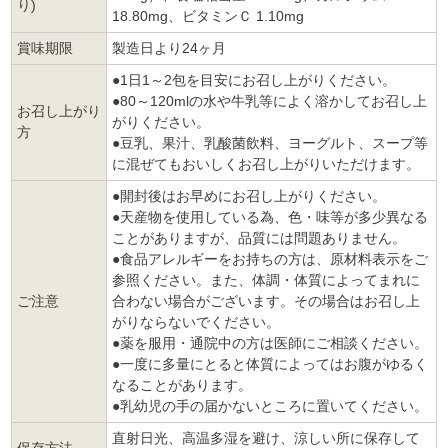
り)
18.80mg、ビタミンＣ 1.10mg
賞味期限
製造日より24ヶ月
●1日1～2包を目安にお召し上がりください。
●80～120mlの水や牛乳等によく溶かしてお召し上
お召し上がり
がりください。
方
●豆乳、果汁、乳酸菌飲料、ヨーグルト、スープ等
に混ぜてもおいしくお召し上がりいただけます。
●開封後はお早めにお召し上がりください。
●天産物を使用している為、色・味等が多少異なる
ことがありますが、品質には問題ありません。
●食品アレルギーをお持ちの方は、原材料表示をご
参照ください。また、体調・体質によってまれに
ご注意
合わない場合がございます。その場合はお召し上
がりならないでください。
●薬を服用・通院中の方は医師にご相談ください。
●一度に多量にとると体質によってはお腹がゆるく
なることがあります。
●乳幼児の手の届かないところに置いてください。
直射日光、高温多湿を避け、涼しい所に保存して
保存方法