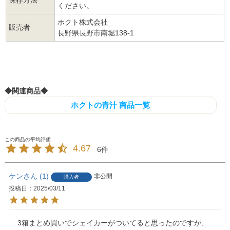
ください。
ホクト株式会社
販売者
長野県長野市南堀138-1
検索対策ワード ホクト きのこ 霜降りひらたけ マイタケ 舞茸 まいたけ 大麦若葉青汁 菌活 粉末
タイプ 粉末青汁 粉末飲料 あおじる アオジル 食物繊維 飲みやすい 桑の葉 京都宇治産抹茶 抹茶
マッチャ まっちゃ matcha green tea for ceremonies
◆関連商品◆
ホクトの青汁 商品一覧
4.67
6
ケン
1
非公開
購入者
投稿日
2025/03/11
3箱まとめ買いでシェイカーがついてると思ったのですが、