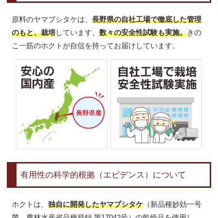
原料のヤマブシタケは、
長野県の自社工場で徹底した管理
のもと、栽培
しています。
数々の安全性試験も実施。
きの
こ一筋のホクトが自信を持ってお届けしています。
有用性の科学的根拠（エビデンス）について
ホクトは、
独自に開発したヤマブシタケ
（新品種妙効一号
菌、農林水産省品種登録 第17042号）の乾燥品を使用し、