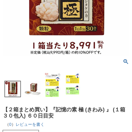
【２箱まとめ買い】『記憶の素 極 (きわみ) 』 (１箱
３０包入) ６０日目安
（
0
）
レビューを書く