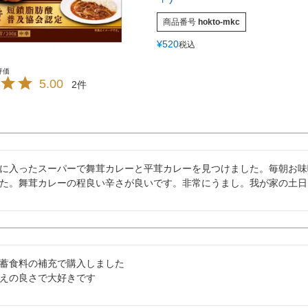
商品番号
hokto-mkc
¥
520
税込
5.00
2
に入ったスーパーで舞茸カレーと平茸カレーを見つけました。毎朝お味
た。舞茸カレーの程良い辛さが良いです。非常にうまし。我が家の土日
蓄食料の補充で購入しました

えの良さで大好きです