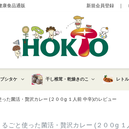
健康食品通販
新規会員登録
｜
マブシタケ
干し椎茸・乾燥きのこ
レト
った菌活・贅沢カレー (２００g １人前 中辛)のレビュー
るごと使った菌活・贅沢カレー (２００g １