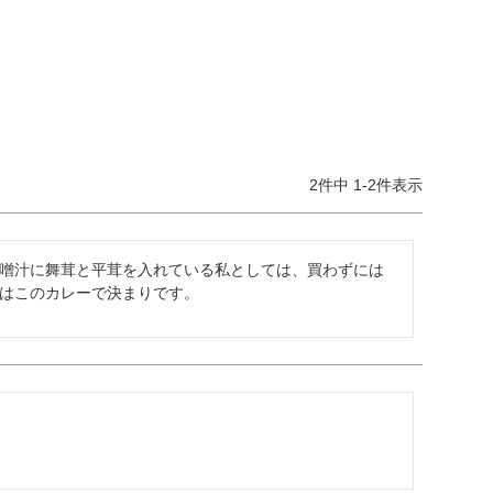
2
件中
1
-
2
件表示
噌汁に舞茸と平茸を入れている私としては、買わずには
はこのカレーで決まりです。