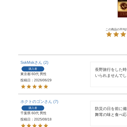
SskMsk
2
購入者
長野旅行をした時
東京都
60代
男性
いられませんでし
投稿日
2026/06/29
ホクトのゴン
7
購入者
防災の日を前に備
千葉県
60代
男性
舞茸の味と食べ応
投稿日
2025/08/18