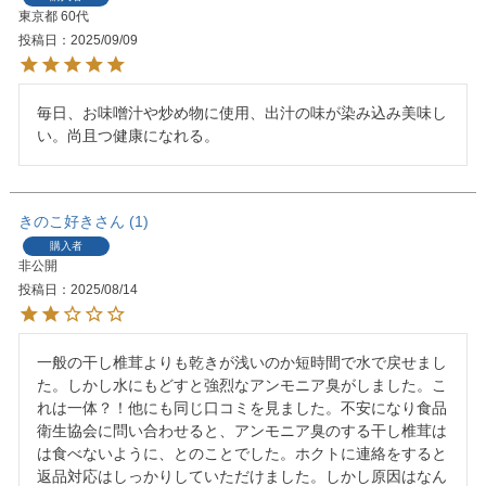
東京都
60代
投稿日
2025/09/09
毎日、お味噌汁や炒め物に使用、出汁の味が染み込み美味し
い。尚且つ健康になれる。
きのこ好き
1
購入者
非公開
投稿日
2025/08/14
一般の干し椎茸よりも乾きが浅いのか短時間で水で戻せまし
た。しかし水にもどすと強烈なアンモニア臭がしました。こ
れは一体？！他にも同じ口コミを見ました。不安になり食品
衛生協会に問い合わせると、アンモニア臭のする干し椎茸は
は食べないように、とのことでした。ホクトに連絡をすると
返品対応はしっかりしていただけました。しかし原因はなん