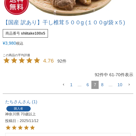
【国産 訳あり】干し椎茸５００g (１００g/袋 x５)
商品番号
shiitake100x5
¥
3,980
税込
4.76
92
92
件中
61
-
70
件表示
1
…
6
7
8
…
10
たちさん
1
購入者
神奈川県
70歳以上
投稿日
2025/11/12