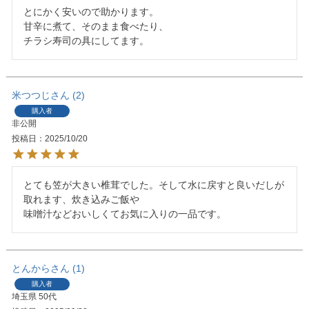
とにかく安いので助かります。

甘辛に煮て、そのまま食べたり、

チラシ寿司の具にしてます。
米つつじ
2
購入者
非公開
投稿日
2025/10/20
とても笠が大きい椎茸でした。そして水に戻すと良いだしが
取れます、炊き込みご飯や

味噌汁などおいしくてお気に入りの一品です。
とんから
1
購入者
埼玉県
50代