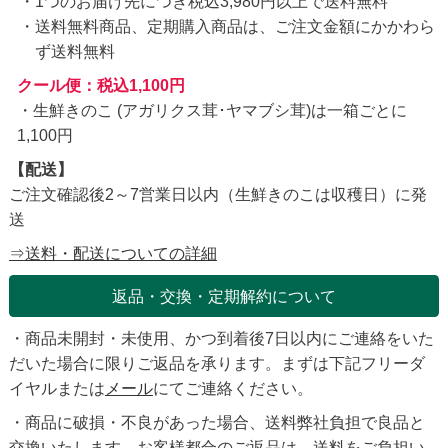
1つのお届け先につき税込3,980円以上で送料無料
送料無料商品、定期購入商品は、ご注文金額にかかわら
ず送料無料
クール便：税込1,100円
・生鮮きのこ (アガリクス茸･ヤマブシ茸)は一箱ごとに
1,100円
【配送】
ご注文確認後2～7営業日以内（生鮮きのこは収穫日）に発
送
⇒送料・配送についての詳細
返品・交換・定期解約について
・商品未開封・未使用、かつ到着後7日以内にご連絡をいた
だいた場合に限りご返品を承ります。まずは下記フリーダ
イヤルまたは
メール
にてご連絡ください。
・商品に破損・不良があった場合、送料弊社負担で良品と
交換いたします。お客様都合のご返品は、送料をご負担い