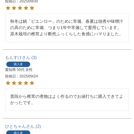
投稿日
2025/09/30
秋冬は鍋「ピエンロー」のために常備、春夏は佃煮や味噌汁
の具のために常備、つまり1年中常備して愛用しています。
原木栽培の椎茸より断然ふっくらした食感にハマりました。
もんすけ
3
購入者
愛知県
50代
女性
投稿日
2025/09/24
普段から椎茸の煮物はよく作るのでお値打ちに購入できてよ
かったです。
ひとちゃん
2
購入者