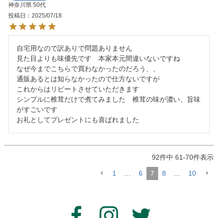
神奈川県
50代
投稿日
2025/07/18
自宅用なので訳ありで問題ありません

見た目よりも味優先です　本家本元間違いないですね

なぜ今までこちらで買わなかったのだろう、、　

通販あるとは知らなかったので仕方ないですが

これからはリピートさせていただきます

シンプルに椎茸だけで煮てみました　椎茸の味が濃い、旨味
がすごいです

お礼としてプレゼントにも喜ばれました
92
件中
61
-
70
件表示
1
…
6
7
8
…
10