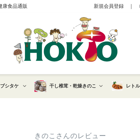
健康食品通販
新規会員登録
｜
マブシタケ
干し椎茸・乾燥きのこ
レト
きのこさんのレビュー