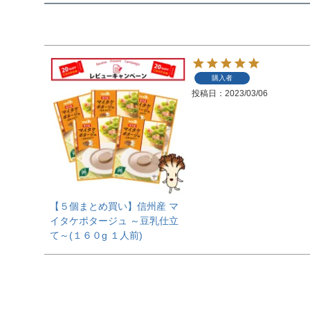
購入者
投稿日
2023/03/06
【５個まとめ買い】信州産 マ
イタケポタージュ ～豆乳仕立
て～(１６０g １人前)