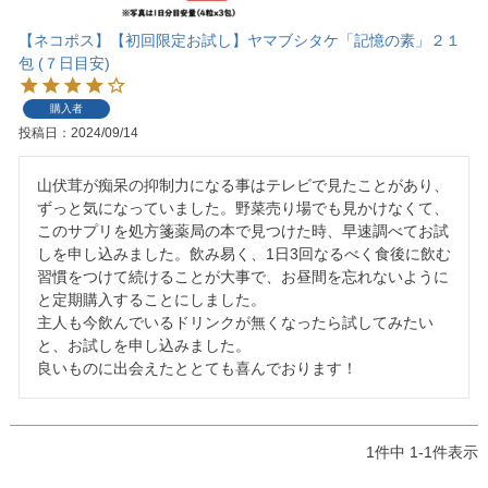
【ネコポス】【初回限定お試し】ヤマブシタケ「記憶の素」２１
包 (７日目安)
購入者
投稿日
2024/09/14
山伏茸が痴呆の抑制力になる事はテレビで見たことがあり、
ずっと気になっていました。野菜売り場でも見かけなくて、
このサプリを処方箋薬局の本で見つけた時、早速調べてお試
しを申し込みました。飲み易く、1日3回なるべく食後に飲む
習慣をつけて続けることが大事で、お昼間を忘れないように
と定期購入することにしました。

主人も今飲んでいるドリンクが無くなったら試してみたい
と、お試しを申し込みました。

良いものに出会えたととても喜んでおります！
1
件中
1
-
1
件表示