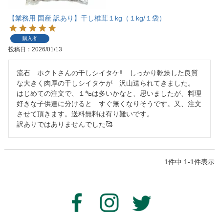
【業務用 国産 訳あり】干し椎茸１kg（１kg/１袋）
購入者
投稿日
2026/01/13
流石　ホクトさんの干しシイタケ‼️　しっかり乾燥した良質
な大きく肉厚の干しシイタケが　沢山送られてきました。

はじめての注文で、１㌔は多いかなと、思いましたが、料理
好きな子供達に分けると　すぐ無くなりそうです。又、注文
させて頂きます。送料無料は有り難いです。

訳ありではありませんでした🥰
1
件中
1
-
1
件表示