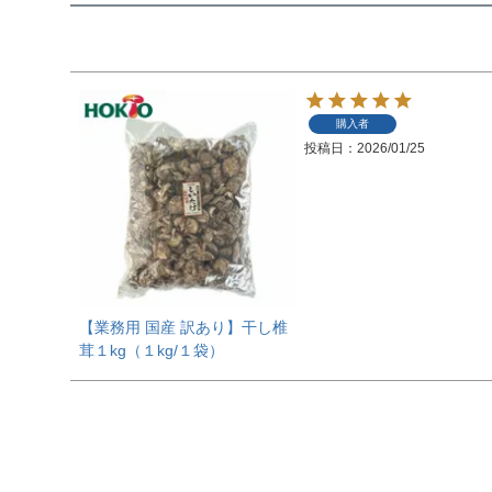
購入者
投稿日
2026/01/25
【業務用 国産 訳あり】干し椎
茸１kg（１kg/１袋）