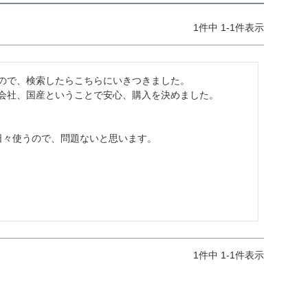
1
件中
1
-
1
件表示
ので、検索したらこちらにいきつきました。

会社、国産ということで安心、購入を決めました。

々使うので、問題ないと思います。

1
件中
1
-
1
件表示