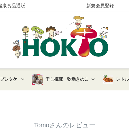
健康食品通販
新規会員登録
｜
マブシタケ
干し椎茸・乾燥きのこ
レト
Tomoさんのレビュー