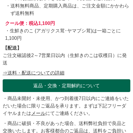
送料無料商品、定期購入商品は、ご注文金額にかかわら
ず送料無料
クール便：税込1,100円
・生鮮きのこ (アガリクス茸･ヤマブシ茸)は一箱ごとに
1,100円
【配送】
ご注文確認後2～7営業日以内（生鮮きのこは収穫日）に発
送
⇒送料・配送についての詳細
返品・交換・定期解約について
・商品未開封・未使用、かつ到着後7日以内にご連絡をいた
だいた場合に限りご返品を承ります。まずは下記フリーダ
イヤルまたは
メール
にてご連絡ください。
・商品に破損・不良があった場合、送料弊社負担で良品と
交換いたします。お客様都合のご返品は、送料をご負担い