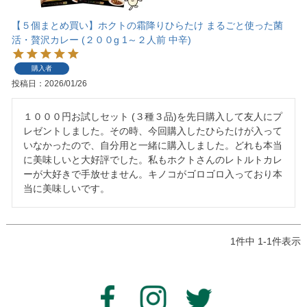
【５個まとめ買い】ホクトの霜降りひらたけ まるごと使った菌
活・贅沢カレー (２００g 1～２人前 中辛)
購入者
投稿日
2026/01/26
１０００円お試しセット (３種３品)を先日購入して友人にプ
レゼントしました。その時、今回購入したひらたけが入って
いなかったので、自分用と一緒に購入しました。どれも本当
に美味しいと大好評でした。私もホクトさんのレトルトカレ
ーが大好きで手放せません。キノコがゴロゴロ入っており本
当に美味しいです。
1
件中
1
-
1
件表示