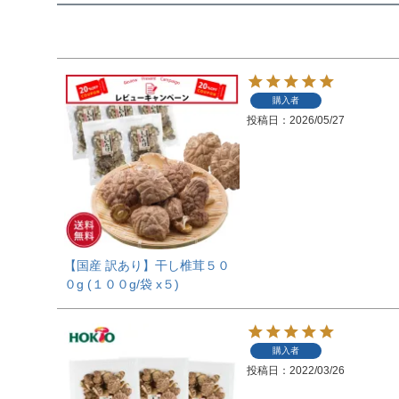
購入者
投稿日
2026/05/27
【国産 訳あり】干し椎茸５０
０g (１００g/袋 x５)
購入者
投稿日
2022/03/26