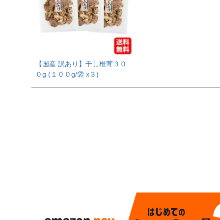
【国産 訳あり】干し椎茸３０
０g (１００g/袋 x３)