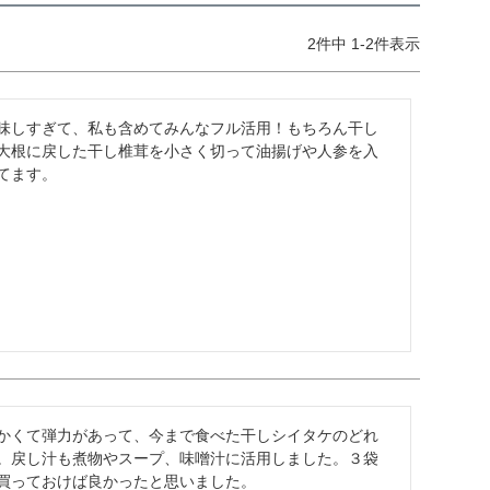
2
件中
1
-
2
件表示
味しすぎて、私も含めてみんなフル活用！もちろん干し
大根に戻した干し椎茸を小さく切って油揚げや人参を入
てます。
かくて弾力があって、今まで食べた干しシイタケのどれ
。戻し汁も煮物やスープ、味噌汁に活用しました。３袋
買っておけば良かったと思いました。