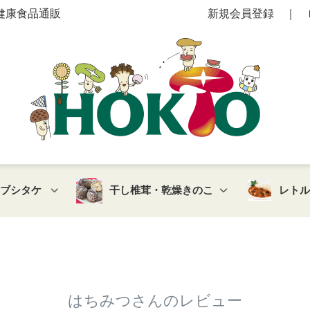
健康食品通販
新規会員登録
｜
マブシタケ
干し椎茸・乾燥きのこ
レト
はちみつさんのレビュー