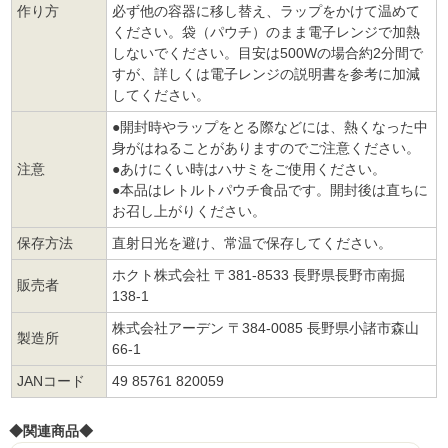
作り方
必ず他の容器に移し替え、ラップをかけて温めて
ください。袋（パウチ）のまま電子レンジで加熱
しないでください。目安は500Wの場合約2分間で
すが、詳しくは電子レンジの説明書を参考に加減
してください。
●開封時やラップをとる際などには、熱くなった中
身がはねることがありますのでご注意ください。
注意
●あけにくい時はハサミをご使用ください。
●本品はレトルトパウチ食品です。開封後は直ちに
お召し上がりください。
保存方法
直射日光を避け、常温で保存してください。
ホクト株式会社 〒381-8533 長野県長野市南掘
販売者
138-1
株式会社アーデン 〒384-0085 長野県小諸市森山
製造所
66-1
JANコード
49 85761 820059
◆関連商品◆