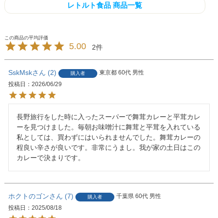
レトルト食品 商品一覧
5.00
2
SskMsk
2
東京都
60代
男性
購入者
投稿日
2026/06/29
長野旅行をした時に入ったスーパーで舞茸カレーと平茸カレ
ーを見つけました。毎朝お味噌汁に舞茸と平茸を入れている
私としては、買わずにはいられませんでした。舞茸カレーの
程良い辛さが良いです。非常にうまし。我が家の土日はこの
カレーで決まりです。
ホクトのゴン
7
千葉県
60代
男性
購入者
投稿日
2025/08/18