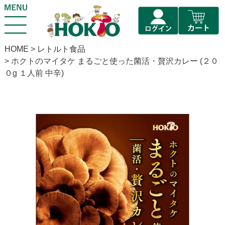
HOME
レトルト食品
ホクトのマイタケ まるごと使った菌活・贅沢カレー (２０
０g １人前 中辛)