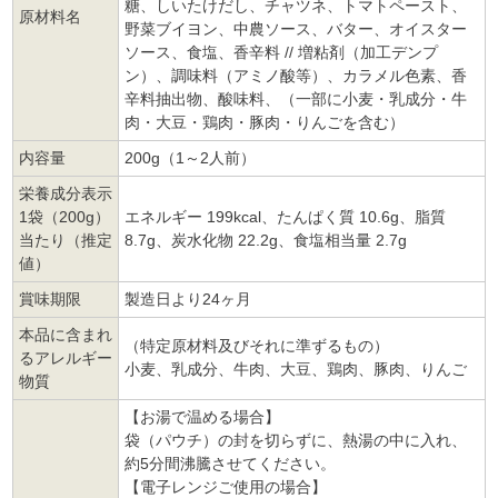
糖、しいたけだし、チャツネ、トマトペースト、
原材料名
野菜ブイヨン、中農ソース、バター、オイスター
ソース、食塩、香辛料 // 増粘剤（加工デンプ
ン）、調味料（アミノ酸等）、カラメル色素、香
辛料抽出物、酸味料、（一部に小麦・乳成分・牛
肉・大豆・鶏肉・豚肉・りんごを含む）
内容量
200g（1～2人前）
栄養成分表示
1袋（200g）
エネルギー 199kcal、たんぱく質 10.6g、脂質
当たり（推定
8.7g、炭水化物 22.2g、食塩相当量 2.7g
値）
賞味期限
製造日より24ヶ月
本品に含まれ
（特定原材料及びそれに準ずるもの）
るアレルギー
小麦、乳成分、牛肉、大豆、鶏肉、豚肉、りんご
物質
【お湯で温める場合】
袋（パウチ）の封を切らずに、熱湯の中に入れ、
約5分間沸騰させてください。
【電子レンジご使用の場合】