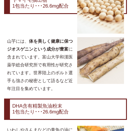
ヤマイモ抽出物
1包当たり･･･26.6mg配合
山芋には、
体を美しく健康に保つ
ジオスゲニンという成分が豊富
に
含まれています。富山大学和漢医
薬学総合研究所で有用性が研究さ
れています。世界陸上のボルト選
手も強さの秘密として語るなど近
年注目を集めています。
DHA含有精製魚油粉末
1包当たり･･･26.6mg配合
いわしやさんまなどの青魚の油に