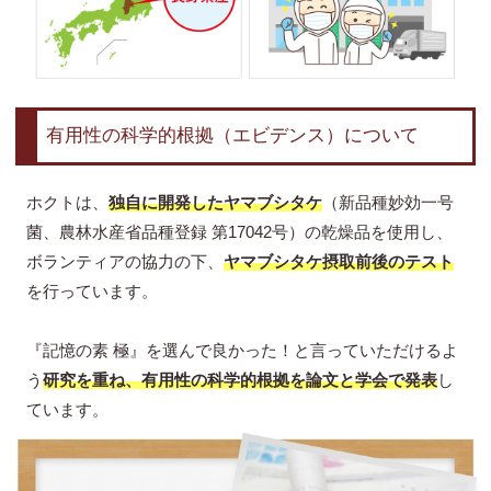
有用性の科学的根拠（エビデンス）について
ホクトは、
独自に開発したヤマブシタケ
（新品種妙効一号
菌、農林水産省品種登録 第17042号）の乾燥品を使用し、
ボランティアの協力の下、
ヤマブシタケ摂取前後のテスト
を行っています。
『記憶の素 極』を選んで良かった！と言っていただけるよ
う
研究を重ね、有用性の科学的根拠を論文と学会で発表
し
ています。