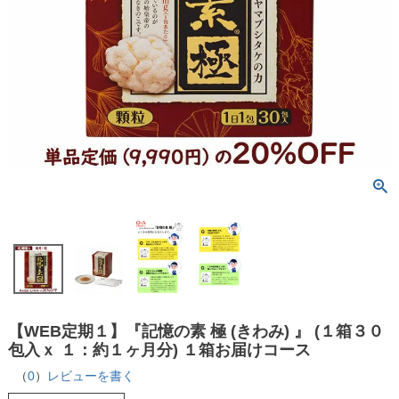
【WEB定期１】『記憶の素 極 (きわみ) 』 (１箱３０
包入ｘ １：約１ヶ月分) １箱お届けコース
（
0
）
レビューを書く