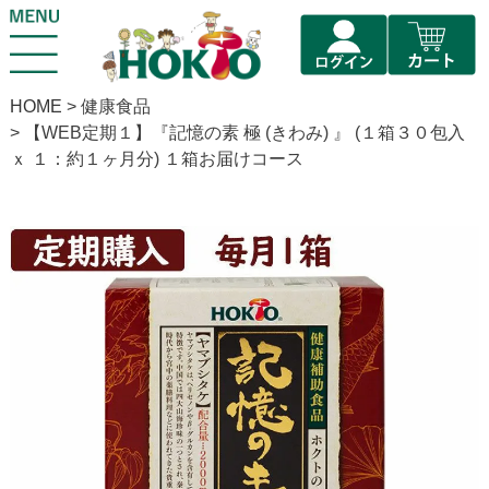
HOME
健康食品
【WEB定期１】『記憶の素 極 (きわみ) 』 (１箱３０包入
ｘ １：約１ヶ月分) １箱お届けコース