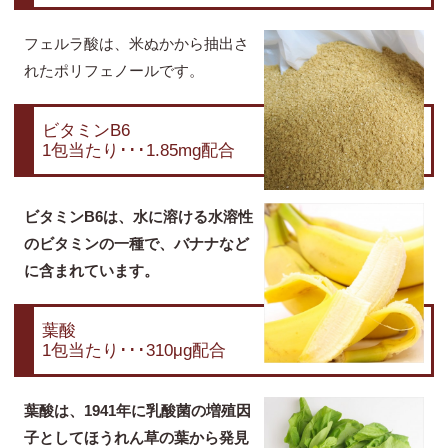
フェルラ酸は、米ぬかから抽出さ
れたポリフェノールです。
ビタミンB6
1包当たり･･･1.85mg配合
ビタミンB6は、水に溶ける水溶性
のビタミンの一種で、バナナなど
に含まれています。
葉酸
1包当たり･･･310μg配合
葉酸は、1941年に乳酸菌の増殖因
子としてほうれん草の葉から発見