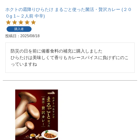
ホクトの霜降りひらたけ まるごと使った菌活・贅沢カレー (２０
０g 1～２人前 中辛)
購入者
投稿日
2025/08/18
防災の日を前に備蓄食料の補充に購入しました

ひらたけは美味しくて香りもカレースパイスに負けずにのこ
っていますね