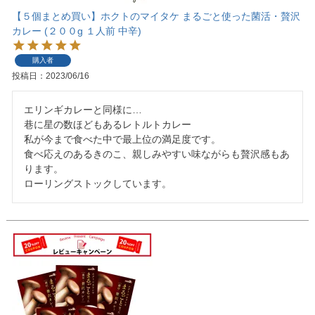
【５個まとめ買い】ホクトのマイタケ まるごと使った菌活・贅沢
カレー (２００g １人前 中辛)
購入者
投稿日
2023/06/16
エリンギカレーと同様に…

巷に星の数ほどもあるレトルトカレー

私が今まで食べた中で最上位の満足度です。

食べ応えのあるきのこ、親しみやすい味ながらも贅沢感もあ
ります。

ローリングストックしています。