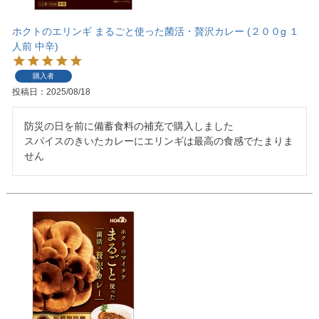
ホクトのエリンギ まるごと使った菌活・贅沢カレー (２００g １
人前 中辛)
購入者
投稿日
2025/08/18
防災の日を前に備蓄食料の補充で購入しました

スパイスのきいたカレーにエリンギは最高の食感でたまりま
せん