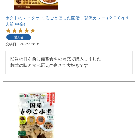
ホクトのマイタケ まるごと使った菌活・贅沢カレー (２００g １
人前 中辛)
購入者
投稿日
2025/08/18
防災の日を前に備蓄食料の補充で購入しました

舞茸の味と食べ応えの良さで大好きです