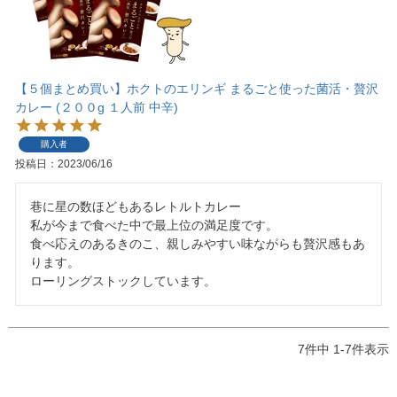
【５個まとめ買い】ホクトのエリンギ まるごと使った菌活・贅沢
カレー (２００g １人前 中辛)
購入者
投稿日
2023/06/16
巷に星の数ほどもあるレトルトカレー

私が今まで食べた中で最上位の満足度です。

食べ応えのあるきのこ、親しみやすい味ながらも贅沢感もあ
ります。

ローリングストックしています。
7
件中
1
-
7
件表示