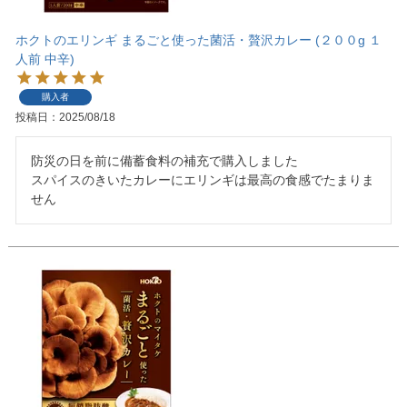
ホクトのエリンギ まるごと使った菌活・贅沢カレー (２００g １
人前 中辛)
購入者
投稿日
2025/08/18
防災の日を前に備蓄食料の補充で購入しました

スパイスのきいたカレーにエリンギは最高の食感でたまりま
せん