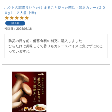
ホクトの霜降りひらたけ まるごと使った菌活・贅沢カレー (２０
０g 1～２人前 中辛)
購入者
投稿日
2025/08/18
防災の日を前に備蓄食料の補充に購入しました

ひらたけは美味しくて香りもカレースパイスに負けずにのこ
っていますね