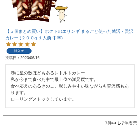
【５個まとめ買い】ホクトのエリンギ まるごと使った菌活・贅沢
カレー (２００g １人前 中辛)
購入者
投稿日
2023/06/16
巷に星の数ほどもあるレトルトカレー

私が今まで食べた中で最上位の満足度です。

食べ応えのあるきのこ、親しみやすい味ながらも贅沢感もあ
ります。

ローリングストックしています。
7
件中
1
-
7
件表示