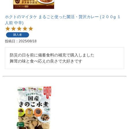
ホクトのマイタケ まるごと使った菌活・贅沢カレー (２００g １
人前 中辛)
購入者
投稿日
2025/08/18
防災の日を前に備蓄食料の補充で購入しました

舞茸の味と食べ応えの良さで大好きです