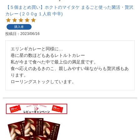
【５個まとめ買い】ホクトのマイタケ まるごと使った菌活・贅沢
カレー (２００g １人前 中辛)
購入者
投稿日
2023/06/16
エリンギカレーと同様に…

巷に星の数ほどもあるレトルトカレー

私が今まで食べた中で最上位の満足度です。

食べ応えのあるきのこ、親しみやすい味ながらも贅沢感もあ
ります。

ローリングストックしています。