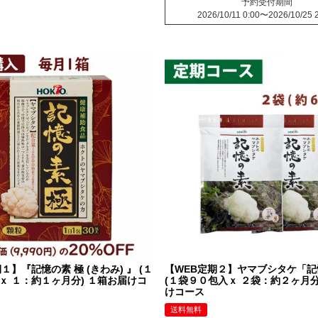
予約受付期間
2026/10/11 0:00
〜
2026/10/25 
１】『記憶の素 極 (きわみ) 』 (１
【WEB定期２】ヤマブシタケ「記
ｘ １：約１ヶ月分) １箱お届けコ
(１袋９０包入ｘ ２袋：約２ヶ月分
けコース
送料無料