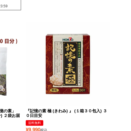
23:59
憶の素」
『記憶の素 極 (きわみ) 』 (１箱３０包入) ３
) ２袋お届
０日目安
送料無料
¥
9,990
税込