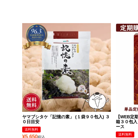
ヤマブシタケ「記憶の素」 (１袋９０包入) ３
【WEB定期
０日目安
箱３０包入
ース
送料無料
送料無料
¥
5,650
税込