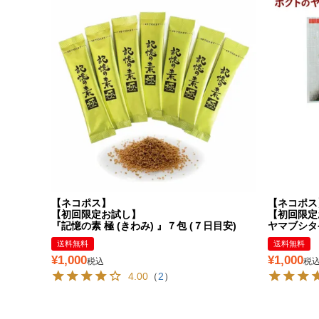
【ネコポス】
【ネコポス
【初回限定お試し】
【初回限定
『記憶の素 極 (きわみ) 』７包 (７日目安)
ヤマブシタ
送料無料
送料無料
¥
1,000
¥
1,000
税込
税
4.00
（
2
）