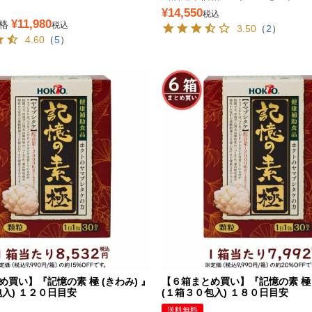
¥
14,550
税込
¥
11,980
格
税込
3.50
（
2
）
4.60
（
5
）
買い】『記憶の素 極 (きわみ) 』
【６箱まとめ買い】『記憶の素 極 (
包入) １２０日目安
(１箱３０包入) １８０日目安
送料無料