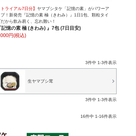
【トライアル7日分】
ヤマブシタケ「記憶の素」がパワーア
ップ！新発売『記憶の素 極（きわみ）』1日1包、顆粒タイ
プだから飲み易く、忘れ難い！
記憶の素 極 (きわみ) 』7包 (7日目安)
,000円(税込)
3
件中
1
-
3
件表示
生ヤマブシ茸
3
件中
1
-
3
件表示
16
件中
1
-
16
件表示