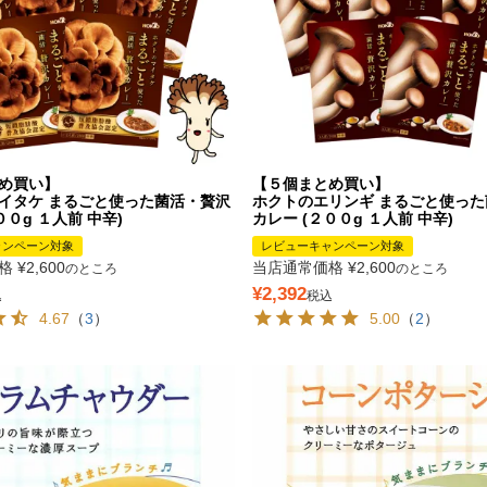
め買い】
【５個まとめ買い】
イタケ まるごと使った菌活・贅沢
ホクトのエリンギ まるごと使っ
００g １人前 中辛)
カレー (２００g １人前 中辛)
ャンペーン対象
レビューキャンペーン対象
格
¥
2,600
当店通常価格
¥
2,600
のところ
のところ
¥
2,392
込
税込
4.67
（
3
）
5.00
（
2
）