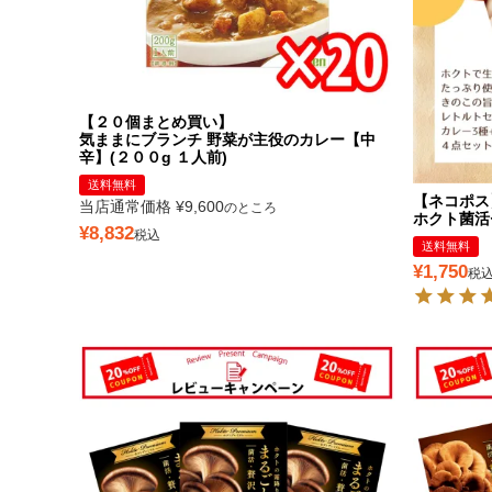
【２０個まとめ買い】
気ままにブランチ 野菜が主役のカレー【中
辛】(２００g １人前)
送料無料
【ネコポス
当店通常価格
¥
9,600
のところ
ホクト菌活
¥
8,832
税込
送料無料
¥
1,750
税