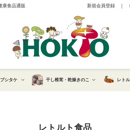
健康食品通販
新規会員登録
｜
マブシタケ
干し椎茸・乾燥きのこ
レト
レトルト食品