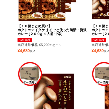
【１０個まとめ買い】
【１０個ま
ホクトのマイタケ まるごと使った菌活・贅沢
ホクトのエ
カレー (２００g １人前 中辛)
カレー (２
送料無料
送料無料
当店通常価格
¥
5,200
当店通常価
のところ
¥
4,680
¥
4,680
税込
税