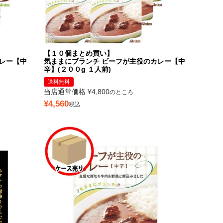
【１０個まとめ買い】
レー【中
気ままにブランチ ビーフが主役のカレー【中
辛】(２００g １人前)
送料無料
当店通常価格
¥
4,800
のところ
¥
4,560
税込