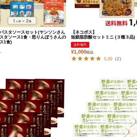
パスタソースセット(ヤンソンさん
【ネコポス】
スタソース1食・怒りんぼうさんの
短鎖脂肪酸セットミニ (３種３品)
ス1食)
送料無料
¥
1,000
込
税込
5.00
（
2
）