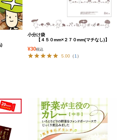
小分け袋
【４５０mm×２７０mm(マチなし)】
)
¥
30
税込
5.00
（
1
）