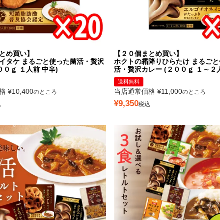
とめ買い】
【２０個まとめ買い】
イタケ まるごと使った菌活・贅沢
ホクトの霜降りひらたけ まるごと
００ｇ １人前 中辛)
活・贅沢カレー (２００ｇ １～２人
送料無料
格
¥
10,400
当店通常価格
¥
11,000
のところ
のところ
¥
9,350
込
税込