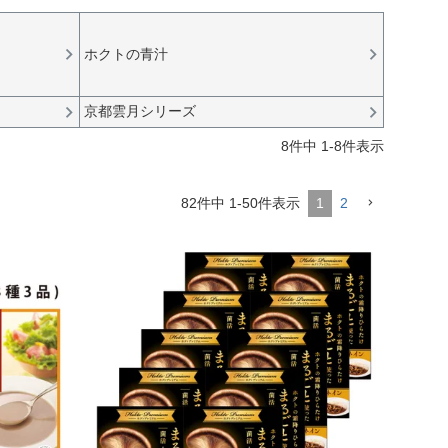
ホクトの青汁
京都雲月シリーズ
8
件中
1
-
8
件表示
82
件中
1
-
50
件表示
1
2